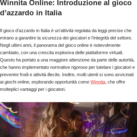
Winnita Online: Introduzione al gioco
d’azzardo in Italia
Il gioco d’azzardo in Italia è un’attività regolata da leggi precise che
mirano a garantire la sicurezza dei giocatori e l’integrità del settore.
Negli ultimi anni, il panorama del gioco online è notevolmente
cambiato, con una crescita esplosiva delle piattaforme virtuali.
Questo ha portato a una maggiore attenzione da parte delle autorità,
che hanno implementato normative rigorose per tutelare i giocatori e
prevenire frodi e attività illecite. Inoltre, molti utenti si sono avvicinati
ai giochi online, esplorando opportunità come
Winnita
, che offre
molteplici vantaggi per i giocatori.