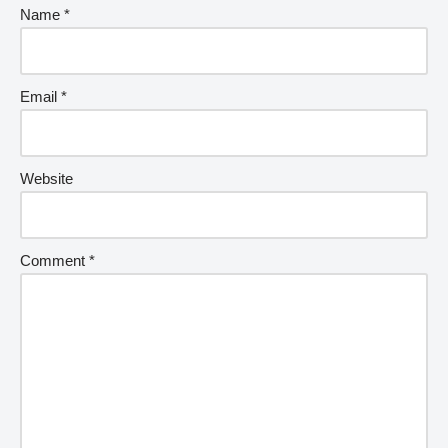
Name
*
Email
*
Website
Comment
*