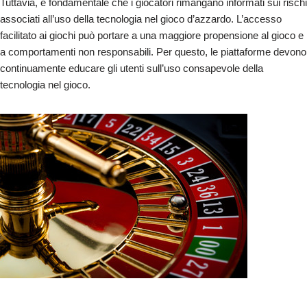
Tuttavia, è fondamentale che i giocatori rimangano informati sui rischi
associati all’uso della tecnologia nel gioco d’azzardo. L’accesso
facilitato ai giochi può portare a una maggiore propensione al gioco e
a comportamenti non responsabili. Per questo, le piattaforme devono
continuamente educare gli utenti sull’uso consapevole della
tecnologia nel gioco.