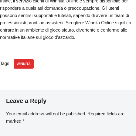
Infine, il servizio clienti di Winnita Online è sempre disponibile per
rispondere a qualsiasi domanda o preoccupazione. Gli utenti
possono sentirsi supportati e tutelati, sapendo di avere un team di
professionisti pronti ad assisterli. Scegliere Winnita Online significa
entrare in un ambiente di gioco sicuro, divertente e conforme alle
normative italiane sul gioco d’azzardo.
Tags:
WINNITA
Leave a Reply
Your email address will not be published.
Required fields are
marked
*