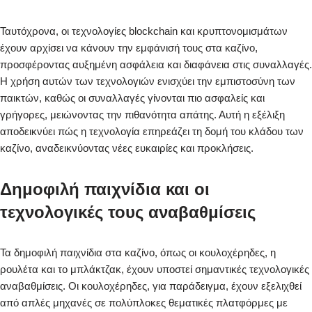
Ταυτόχρονα, οι τεχνολογίες blockchain και κρυπτονομισμάτων
έχουν αρχίσει να κάνουν την εμφάνισή τους στα καζίνο,
προσφέροντας αυξημένη ασφάλεια και διαφάνεια στις συναλλαγές.
Η χρήση αυτών των τεχνολογιών ενισχύει την εμπιστοσύνη των
παικτών, καθώς οι συναλλαγές γίνονται πιο ασφαλείς και
γρήγορες, μειώνοντας την πιθανότητα απάτης. Αυτή η εξέλιξη
αποδεικνύει πώς η τεχνολογία επηρεάζει τη δομή του κλάδου των
καζίνο, αναδεικνύοντας νέες ευκαιρίες και προκλήσεις.
Δημοφιλή παιχνίδια και οι
τεχνολογικές τους αναβαθμίσεις
Τα δημοφιλή παιχνίδια στα καζίνο, όπως οι κουλοχέρηδες, η
ρουλέτα και το μπλάκτζακ, έχουν υποστεί σημαντικές τεχνολογικές
αναβαθμίσεις. Οι κουλοχέρηδες, για παράδειγμα, έχουν εξελιχθεί
από απλές μηχανές σε πολύπλοκες θεματικές πλατφόρμες με