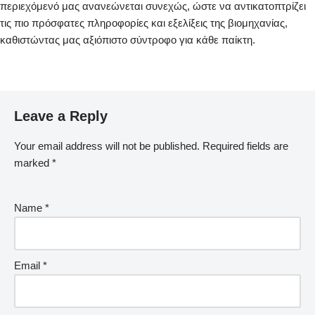
περιεχόμενό μας ανανεώνεται συνεχώς, ώστε να αντικατοπτρίζει
τις πιο πρόσφατες πληροφορίες και εξελίξεις της βιομηχανίας,
καθιστώντας μας αξιόπιστο σύντροφο για κάθε παίκτη.
Leave a Reply
Your email address will not be published.
Required fields are
marked
*
Name
*
Email
*