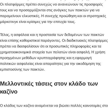
Οι πλατφόρμες πρέπει συνεχώς να ανανεώνουν τις προσφορές
τους και να προσαρμόζονται στις ανάγκες των παικτών για να
παραμείνουν ελκυστικές. Η συνεχής προώθηση και οι στρατηγικές
μάρκετινγκ είναι κρίσιμες για την επιτυχία τους.
Τέλος, η ασφάλεια και η προστασία των δεδομένων των παικτών
είναι επίσης καθοριστικοί παράγοντες. Οι διαδικτυακές πλατφόρμες
πρέπει να διασφαλίσουν ότι οι προσωπικές πληροφορίες και τα
χρηματοοικονομικά στοιχεία των πελατών είναι ασφαλή. Η χρήση
προηγμένων μεθόδων κρυπτογράφησης και η εφαρμογή
πολιτικών ασφαλείας είναι απαραίτητες για την οικοδόμηση της
εμπιστοσύνης των παικτών.
Μελλοντικές τάσεις στον κλάδο των
καζίνο
Ο κλάδος των καζίνο αναμένεται να βιώσει πολλές καινοτομίες στο