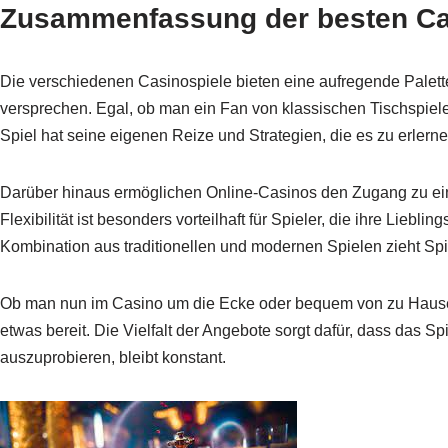
Zusammenfassung der besten Ca
Die verschiedenen Casinospiele bieten eine aufregende Palette
versprechen. Egal, ob man ein Fan von klassischen Tischspiele
Spiel hat seine eigenen Reize und Strategien, die es zu erlerne
Darüber hinaus ermöglichen Online-Casinos den Zugang zu eine
Flexibilität ist besonders vorteilhaft für Spieler, die ihre Lie
Kombination aus traditionellen und modernen Spielen zieht Spi
Ob man nun im Casino um die Ecke oder bequem von zu Hause au
etwas bereit. Die Vielfalt der Angebote sorgt dafür, dass das Sp
auszuprobieren, bleibt konstant.