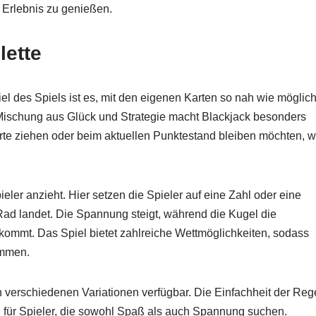
e Erlebnis zu genießen.
lette
el des Spiels ist es, mit den eigenen Karten so nah wie möglic
Mischung aus Glück und Strategie macht Blackjack besonders
rte ziehen oder beim aktuellen Punktestand bleiben möchten, 
pieler anzieht. Hier setzen die Spieler auf eine Zahl oder eine
ad landet. Die Spannung steigt, während die Kugel die
 kommt. Das Spiel bietet zahlreiche Wettmöglichkeiten, sodass
ommen.
in verschiedenen Variationen verfügbar. Die Einfachheit der Reg
al für Spieler, die sowohl Spaß als auch Spannung suchen.