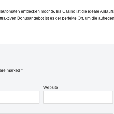
tomaten entdecken möchte, Iris Casino ist die ideale Anlaufst
traktiven Bonusangebot ist es der perfekte Ort, um die aufrege
s are marked
*
Website