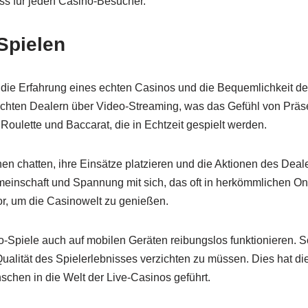
s für jeden Casino-Besucher.
Spielen
 die Erfahrung eines echten Casinos und die Bequemlichkeit d
t echten Dealern über Video-Streaming, was das Gefühl von Prä
, Roulette und Baccarat, die in Echtzeit gespielt werden.
en chatten, ihre Einsätze platzieren und die Aktionen des Deale
Gemeinschaft und Spannung mit sich, das oft in herkömmlichen On
tor, um die Casinowelt zu genießen.
o-Spiele auch auf mobilen Geräten reibungslos funktionieren. S
Qualität des Spielerlebnisses verzichten zu müssen. Dies hat di
schen in die Welt der Live-Casinos geführt.