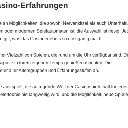
sino-Erfahrungen
 an Möglichkeiten, die sowohl Nervenkitzel als auch Unterhalt
n oder modernen Spielautomaten ist, die Auswahl ist riesig. Je
n gilt, was das Casinoerlebnis so einzigartig macht.
r Vielzahl von Spielen, die rund um die Uhr verfügbar sind. D
blingsspiele in ihrem eigenen Tempo genießen möchten. Die
eler aller Altersgruppen und Erfahrungsstufen an.
s spielt, die aufregende Welt der Casinospiele hält für jede
ielerlebnis nie langweilig wird, und die Möglichkeit, neue Spiele