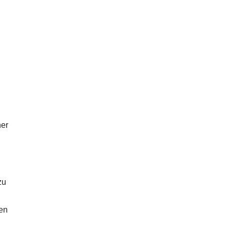
ner
zu
en