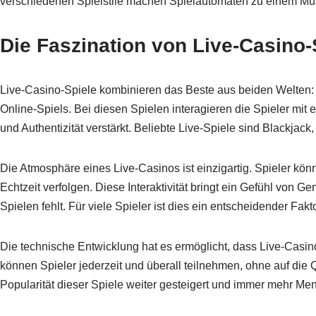
verschiedenen Spielstile machen Spielautomaten zu einem Mus
Die Faszination von Live-Casino-
Live-Casino-Spiele kombinieren das Beste aus beiden Welten:
Online-Spiels. Bei diesen Spielen interagieren die Spieler mi
und Authentizität verstärkt. Beliebte Live-Spiele sind Blackjack
Die Atmosphäre eines Live-Casinos ist einzigartig. Spieler könn
Echtzeit verfolgen. Diese Interaktivität bringt ein Gefühl von 
Spielen fehlt. Für viele Spieler ist dies ein entscheidender Fak
Die technische Entwicklung hat es ermöglicht, dass Live-Casin
können Spieler jederzeit und überall teilnehmen, ohne auf die 
Popularität dieser Spiele weiter gesteigert und immer mehr Men