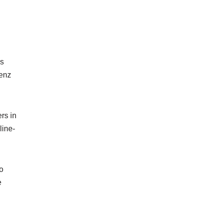
es
senz
rs in
line-
o
e