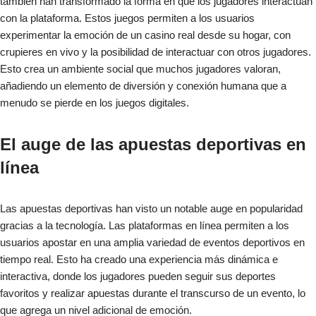
también han transformado la forma en que los jugadores interactúan
con la plataforma. Estos juegos permiten a los usuarios
experimentar la emoción de un casino real desde su hogar, con
crupieres en vivo y la posibilidad de interactuar con otros jugadores.
Esto crea un ambiente social que muchos jugadores valoran,
añadiendo un elemento de diversión y conexión humana que a
menudo se pierde en los juegos digitales.
El auge de las apuestas deportivas en
línea
Las apuestas deportivas han visto un notable auge en popularidad
gracias a la tecnología. Las plataformas en línea permiten a los
usuarios apostar en una amplia variedad de eventos deportivos en
tiempo real. Esto ha creado una experiencia más dinámica e
interactiva, donde los jugadores pueden seguir sus deportes
favoritos y realizar apuestas durante el transcurso de un evento, lo
que agrega un nivel adicional de emoción.