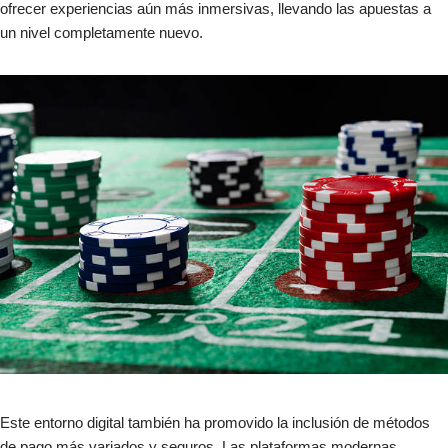
ofrecer experiencias aún más inmersivas, llevando las apuestas a
un nivel completamente nuevo.
Este entorno digital también ha promovido la inclusión de métodos
de pago más variados y seguros. Las plataformas modernas