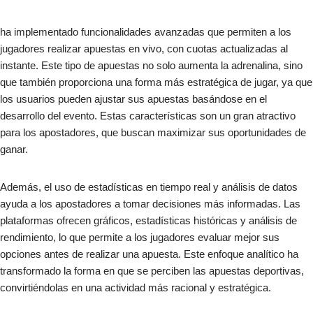
ha implementado funcionalidades avanzadas que permiten a los
jugadores realizar apuestas en vivo, con cuotas actualizadas al
instante. Este tipo de apuestas no solo aumenta la adrenalina, sino
que también proporciona una forma más estratégica de jugar, ya que
los usuarios pueden ajustar sus apuestas basándose en el
desarrollo del evento. Estas características son un gran atractivo
para los apostadores, que buscan maximizar sus oportunidades de
ganar.
Además, el uso de estadísticas en tiempo real y análisis de datos
ayuda a los apostadores a tomar decisiones más informadas. Las
plataformas ofrecen gráficos, estadísticas históricas y análisis de
rendimiento, lo que permite a los jugadores evaluar mejor sus
opciones antes de realizar una apuesta. Este enfoque analítico ha
transformado la forma en que se perciben las apuestas deportivas,
convirtiéndolas en una actividad más racional y estratégica.