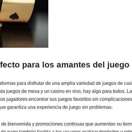
fecto para los amantes del juego
formas para disfrutar de una amplia variedad de juegos de cas
a juegos de mesa y un casino en vivo, hay algo para todos. La
 a los jugadores encontrar sus juegos favoritos sin complicaciones
 que garantiza una experiencia de juego sin problemas.
s de bienvenida y promociones continuas que aumentan su tie
e pago también facilita a los usuarios realizar depósitos y reti