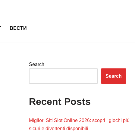
Т
ВЕСТИ
Search
Search
Recent Posts
Migliori Siti Slot Online 2026: scopri i giochi più
sicuri e divertenti disponibili