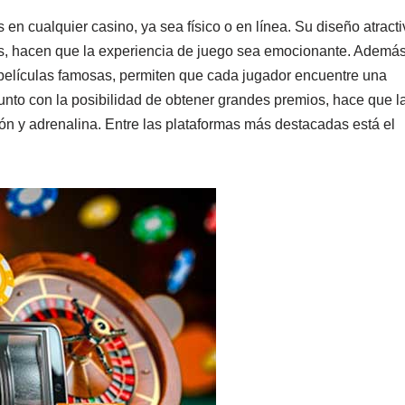
en cualquier casino, ya sea físico o en línea. Su diseño atracti
es, hacen que la experiencia de juego sea emocionante. Además
 películas famosas, permiten que cada jugador encuentre una
junto con la posibilidad de obtener grandes premios, hace que l
ón y adrenalina. Entre las plataformas más destacadas está el