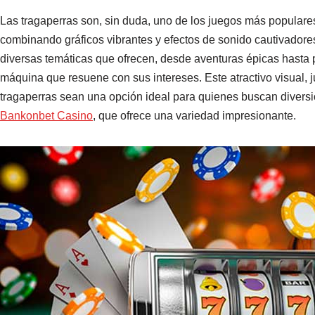
Las tragaperras son, sin duda, uno de los juegos más populares 
combinando gráficos vibrantes y efectos de sonido cautivador
diversas temáticas que ofrecen, desde aventuras épicas hasta
máquina que resuene con sus intereses. Este atractivo visual, 
tragaperras sean una opción ideal para quienes buscan diversi
Bankonbet Casino
, que ofrece una variedad impresionante.