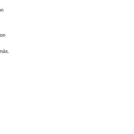
ón
con
 más.