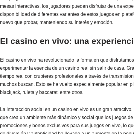
mesas interactivas, los jugadores pueden disfrutar de una exper
disponibilidad de diferentes variantes de estos juegos en plat
nuevo que probar, manteniendo su interés y emoción.
El casino en vivo: una experienc
El casino en vivo ha revolucionado la forma en que disfrutamos
experimentar la esencia de un casino real sin salir de casa. Gr
tiempo real con crupieres profesionales a través de transmisio
muchos buscan. Esto se ha vuelto especialmente popular en p
blackjack, ruleta y baccarat, entre otros.
La interacción social en un casino en vivo es un gran atractivo.
que crea un ambiente más dinámico y social que los juegos de
promociones y bonos exclusivos para sus juegos en vivo, lo qu
de diversión y autenticidad ha llevado a un aumento en la popu