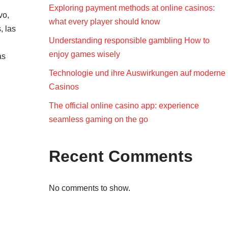
Exploring payment methods at online casinos:
vo,
what every player should know
, las
Understanding responsible gambling How to
enjoy games wisely
as
Technologie und ihre Auswirkungen auf moderne
Casinos
The official online casino app: experience
seamless gaming on the go
Recent Comments
No comments to show.