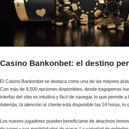
Casino Bankonbet: el destino per
El Casino Bankonbet se destaca como una de las mejores plata
Con más de 9,500 opciones disponibles, desde tragaperras hast
interfaz del sitio es intuitiva y fácil de navegar, lo que permite
Además, la atención al cliente está disponible las 24 horas, lo
Los nuevos jugadores pueden beneficiarse de atractivos bono
de juego y sus posibilidades de ganar. La variedad de métodos d