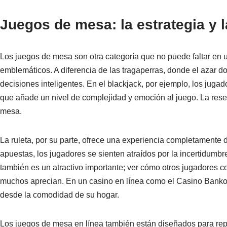
Juegos de mesa: la estrategia y l
Los juegos de mesa son otra categoría que no puede faltar en un
emblemáticos. A diferencia de las tragaperras, donde el azar d
decisiones inteligentes. En el blackjack, por ejemplo, los jugad
que añade un nivel de complejidad y emoción al juego. La res
mesa.
La ruleta, por su parte, ofrece una experiencia completamente di
apuestas, los jugadores se sienten atraídos por la incertidumbr
también es un atractivo importante; ver cómo otros jugadores c
muchos aprecian. En un casino en línea como el Casino Bankon
desde la comodidad de su hogar.
Los juegos de mesa en línea también están diseñados para repli