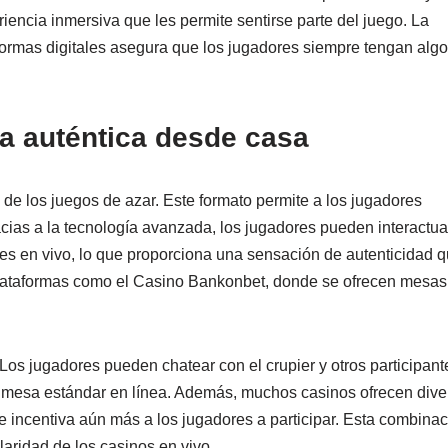
iencia inmersiva que les permite sentirse parte del juego. La
aformas digitales asegura que los jugadores siempre tengan algo
ia auténtica desde casa
 de los juegos de azar. Este formato permite a los jugadores
acias a la tecnología avanzada, los jugadores pueden interactua
nes en vivo, lo que proporciona una sensación de autenticidad 
lataformas como el Casino Bankonbet, donde se ofrecen mesas
 Los jugadores pueden chatear con el crupier y otros participante
 mesa estándar en línea. Además, muchos casinos ofrecen dive
e incentiva aún más a los jugadores a participar. Esta combina
laridad de los casinos en vivo.