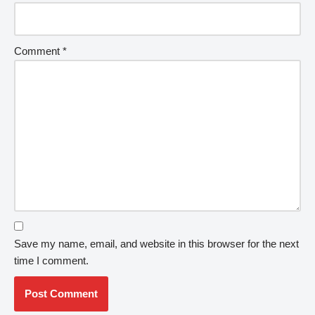
Comment
*
Save my name, email, and website in this browser for the next
time I comment.