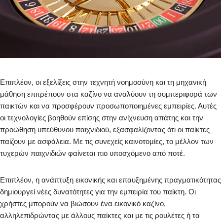
Επιπλέον, οι εξελίξεις στην τεχνητή νοημοσύνη και τη μηχανική
μάθηση επιτρέπουν στα καζίνο να αναλύουν τη συμπεριφορά των
παικτών και να προσφέρουν προσωποποιημένες εμπειρίες. Αυτές
οι τεχνολογίες βοηθούν επίσης στην ανίχνευση απάτης και την
προώθηση υπεύθυνου παιχνιδιού, εξασφαλίζοντας ότι οι παίκτες
παίζουν με ασφάλεια. Με τις συνεχείς καινοτομίες, το μέλλον των
τυχερών παιχνιδιών φαίνεται πιο υποσχόμενο από ποτέ.
Επιπλέον, η ανάπτυξη εικονικής και επαυξημένης πραγματικότητας
δημιουργεί νέες δυνατότητες για την εμπειρία του παίκτη. Οι
χρήστες μπορούν να βιώσουν ένα εικονικό καζίνο,
αλληλεπιδρώντας με άλλους παίκτες και με τις ρουλέτες ή τα