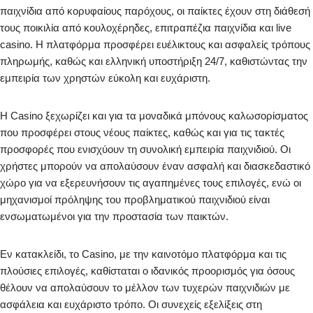
παιχνίδια από κορυφαίους παρόχους, οι παίκτες έχουν στη διάθεσή
τους ποικιλία από κουλοχέρηδες, επιτραπέζια παιχνίδια και live
casino. Η πλατφόρμα προσφέρει ευέλικτους και ασφαλείς τρόπους
πληρωμής, καθώς και ελληνική υποστήριξη 24/7, καθιστώντας την
εμπειρία των χρηστών εύκολη και ευχάριστη.
Η Casino ξεχωρίζει και για τα μοναδικά μπόνους καλωσορίσματος
που προσφέρει στους νέους παίκτες, καθώς και για τις τακτές
προσφορές που ενισχύουν τη συνολική εμπειρία παιχνιδιού. Οι
χρήστες μπορούν να απολαύσουν έναν ασφαλή και διασκεδαστικό
χώρο για να εξερευνήσουν τις αγαπημένες τους επιλογές, ενώ οι
μηχανισμοί πρόληψης του προβληματικού παιχνιδιού είναι
ενσωματωμένοι για την προστασία των παικτών.
Εν κατακλείδι, το Casino, με την καινοτόμο πλατφόρμα και τις
πλούσιες επιλογές, καθίσταται ο ιδανικός προορισμός για όσους
θέλουν να απολαύσουν το μέλλον των τυχερών παιχνιδιών με
ασφάλεια και ευχάριστο τρόπο. Οι συνεχείς εξελίξεις στη