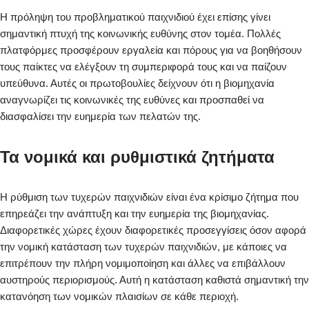
Η πρόληψη του προβληματικού παιχνιδιού έχει επίσης γίνει
σημαντική πτυχή της κοινωνικής ευθύνης στον τομέα. Πολλές
πλατφόρμες προσφέρουν εργαλεία και πόρους για να βοηθήσουν
τους παίκτες να ελέγξουν τη συμπεριφορά τους και να παίζουν
υπεύθυνα. Αυτές οι πρωτοβουλίες δείχνουν ότι η βιομηχανία
αναγνωρίζει τις κοινωνικές της ευθύνες και προσπαθεί να
διασφαλίσει την ευημερία των πελατών της.
Τα νομικά και ρυθμιστικά ζητήματα
Η ρύθμιση των τυχερών παιχνιδιών είναι ένα κρίσιμο ζήτημα που
επηρεάζει την ανάπτυξη και την ευημερία της βιομηχανίας.
Διαφορετικές χώρες έχουν διαφορετικές προσεγγίσεις όσον αφορά
την νομική κατάσταση των τυχερών παιχνιδιών, με κάποιες να
επιτρέπουν την πλήρη νομιμοποίηση και άλλες να επιβάλλουν
αυστηρούς περιορισμούς. Αυτή η κατάσταση καθιστά σημαντική την
κατανόηση των νομικών πλαισίων σε κάθε περιοχή.