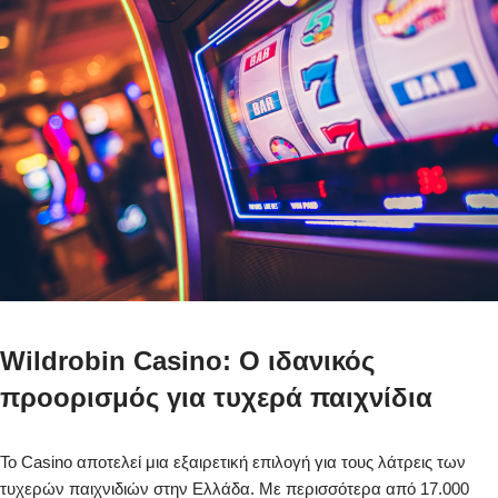
Wildrobin Casino: Ο ιδανικός
προορισμός για τυχερά παιχνίδια
Το Casino αποτελεί μια εξαιρετική επιλογή για τους λάτρεις των
τυχερών παιχνιδιών στην Ελλάδα. Με περισσότερα από 17.000