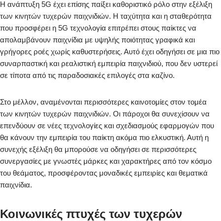
Η ανάπτυξη 5G έχει επίσης παίξει καθοριστικό ρόλο στην εξέλιξη
των κινητών τυχερών παιχνιδιών. Η ταχύτητα και η σταθερότητα
που προσφέρει η 5G τεχνολογία επιτρέπει στους παίκτες να
απολαμβάνουν παιχνίδια με υψηλής ποιότητας γραφικά και
γρήγορες ροές χωρίς καθυστερήσεις. Αυτό έχει οδηγήσει σε μια πιο
συναρπαστική και ρεαλιστική εμπειρία παιχνιδιού, που δεν υστερεί
σε τίποτα από τις παραδοσιακές επιλογές στα καζίνο.
Στο μέλλον, αναμένονται περισσότερες καινοτομίες στον τομέα
των κινητών τυχερών παιχνιδιών. Οι πάροχοι θα συνεχίσουν να
επενδύουν σε νέες τεχνολογίες και σχεδιασμούς εφαρμογών που
θα κάνουν την εμπειρία του παίκτη ακόμα πιο ελκυστική. Αυτή η
συνεχής εξέλιξη θα μπορούσε να οδηγήσει σε περισσότερες
συνεργασίες με γνωστές μάρκες και χαρακτήρες από τον κόσμο
του θεάματος, προσφέροντας μοναδικές εμπειρίες και θεματικά
παιχνίδια.
Κοινωνικές πτυχές των τυχερών