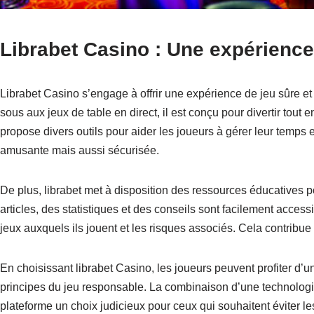
Librabet Casino : Une expérience
Librabet Casino s’engage à offrir une expérience de jeu sûre 
sous aux jeux de table en direct, il est conçu pour divertir tou
propose divers outils pour aider les joueurs à gérer leur temps 
amusante mais aussi sécurisée.
De plus, librabet met à disposition des ressources éducatives p
articles, des statistiques et des conseils sont facilement access
jeux auxquels ils jouent et les risques associés. Cela contrib
En choisissant librabet Casino, les joueurs peuvent profiter d’
principes du jeu responsable. La combinaison d’une technologie
plateforme un choix judicieux pour ceux qui souhaitent éviter l