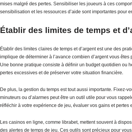
mises malgré des pertes. Sensibiliser les joueurs à ces compor
sensibilisation et les ressources d’aide sont importantes pour 
Établir des limites de temps et d’
Établir des limites claires de temps et d’argent est une des pra
implique de déterminer à l’avance combien d’argent vous êtes 
Une bonne pratique consiste à définir un budget quotidien ou he
pertes excessives et de préserver votre situation financière.
De plus, la gestion du temps est tout aussi importante. Fixez-vo
minuteurs ou d’alarmes peut être un outil utile pour vous rapp
réfléchir à votre expérience de jeu, évaluer vos gains et pertes 
Les casinos en ligne, comme librabet, mettent souvent à disposit
des alertes de temps de jeu. Ces outils sont précieux pour vous