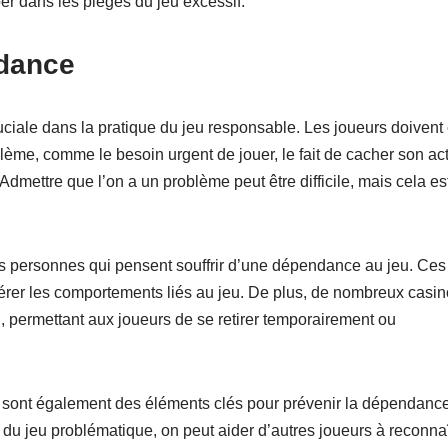
er dans les pièges du jeu excessif.
ndance
iale dans la pratique du jeu responsable. Les joueurs doivent 
lème, comme le besoin urgent de jouer, le fait de cacher son act
mettre que l’on a un problème peut être difficile, mais cela es
es personnes qui pensent souffrir d’une dépendance au jeu. Ces
 gérer les comportements liés au jeu. De plus, de nombreux casi
on, permettant aux joueurs de se retirer temporairement ou
sif sont également des éléments clés pour prévenir la dépendanc
u jeu problématique, on peut aider d’autres joueurs à reconnaî