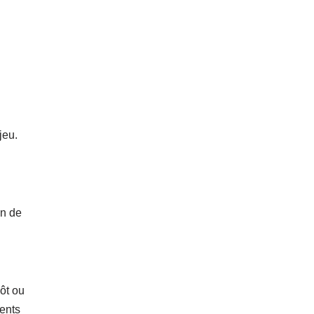
jeu.
on de
ôt ou
ments