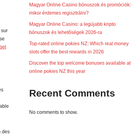
Magyar Online Casino bónuszok és promóciók:
mikor érdemes regisztrálni?
Magyar Online Casino: a legújabb kripto
 sur
bónuszok és lehetőségek 2026-ra
 se
Top-rated online pokies NZ: Which real money
abet
slots offer the best rewards in 2026
Discover the top welcome bonuses available at
online pokies NZ this year
es
Recent Comments
sable
No comments to show.
n des