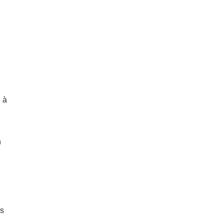
 à
n
es