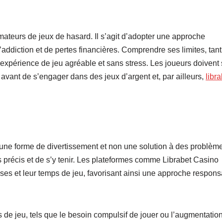
ateurs de jeux de hasard. Il s’agit d’adopter une approche
addiction et de pertes financières. Comprendre ses limites, tant
e expérience de jeu agréable et sans stress. Les joueurs doivent
avant de s’engager dans des jeux d’argent et, par ailleurs,
libr
re une forme de divertissement et non une solution à des problèm
s précis et de s’y tenir. Les plateformes comme Librabet Casino
mises et leur temps de jeu, favorisant ainsi une approche respon
s de jeu, tels que le besoin compulsif de jouer ou l’augmentatio