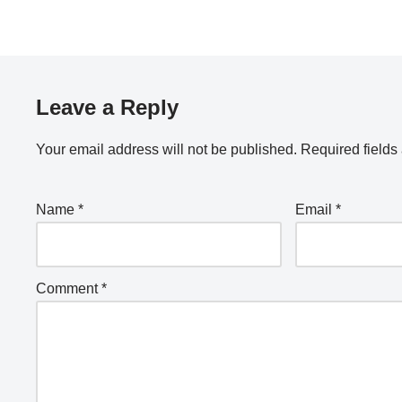
Leave a Reply
Your email address will not be published.
Required field
Name
*
Email
*
Comment
*