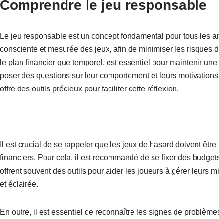
Comprendre le jeu responsable
Le jeu responsable est un concept fondamental pour tous les am
consciente et mesurée des jeux, afin de minimiser les risques d’
le plan financier que temporel, est essentiel pour maintenir un
poser des questions sur leur comportement et leurs motivations 
offre des outils précieux pour faciliter cette réflexion.
Il est crucial de se rappeler que les jeux de hasard doivent êt
financiers. Pour cela, il est recommandé de se fixer des budget
offrent souvent des outils pour aider les joueurs à gérer leurs 
et éclairée.
En outre, il est essentiel de reconnaître les signes de problème