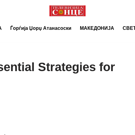
А
Ѓорѓија Џорџ Атанасоски
МАКЕДОНИЈА
СВЕ
tial Strategies for