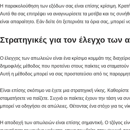
Η παρακολούθηση των εξόδων σας είναι επίσης κρίσιμη. Κρατή
Αυτό θα σας επιτρέψει να αναγνωρίσετε τα μοτίβα και τις συν
είναι απαραίτητο. Εάν δείτε ότι ξεπερνάτε τα όρια σας, μπορεί 
Στρατηγικές για τον έλεγχο των
Ο έλεγχος των απωλειών είναι ένα κρίσιμο κομμάτι της διαχείρισ
δημοφιλής μέθοδος που προτείνει στους παίκτες να σταματούν 
Αυτή η μέθοδος μπορεί να σας προστατεύσει από τις παρορμητ
Είναι επίσης σκόπιμο να έχετε μια στρατηγική νίκης. Καθορίστε
σταματήσετε να παίζετε. Συχνά οι παίκτες έχουν την τάση να συν
μπορεί να οδηγήσει σε απώλειες. Θέτοντας ένα στόχο για τις νί
Η αποδοχή των απωλειών είναι επίσης σημαντική. Ο τζόγος είνα