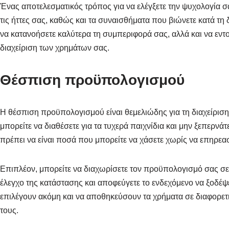
Ένας αποτελεσματικός τρόπος για να ελέγξετε την ψυχολογία σας
τις ήττες σας, καθώς και τα συναισθήματα που βιώνετε κατά τη 
να κατανοήσετε καλύτερα τη συμπεριφορά σας, αλλά και να εντ
διαχείριση των χρημάτων σας.
Θέσπιση προϋπολογισμού
Η θέσπιση προϋπολογισμού είναι θεμελιώδης για τη διαχείρισ
μπορείτε να διαθέσετε για τα τυχερά παιχνίδια και μην ξεπερνάτ
πρέπει να είναι ποσά που μπορείτε να χάσετε χωρίς να επηρεα
Επιπλέον, μπορείτε να διαχωρίσετε τον προϋπολογισμό σας σε η
έλεγχο της κατάστασης και αποφεύγετε το ενδεχόμενο να ξοδέψε
επιλέγουν ακόμη και να αποθηκεύσουν τα χρήματα σε διαφορετ
τους.