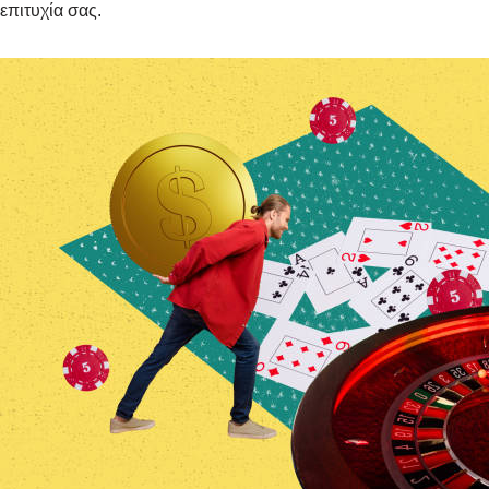
επιτυχία σας.