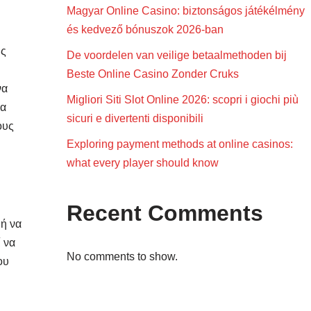
Magyar Online Casino: biztonságos játékélmény
és kedvező bónuszok 2026-ban
ύς
De voordelen van veilige betaalmethoden bij
Beste Online Casino Zonder Cruks
να
Migliori Siti Slot Online 2026: scopri i giochi più
ία
sicuri e divertenti disponibili
ους
Exploring payment methods at online casinos:
what every player should know
Recent Comments
μή να
ί να
No comments to show.
ου