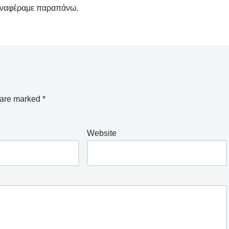
 αναφέραμε παραπάνω.
s are marked
*
Website