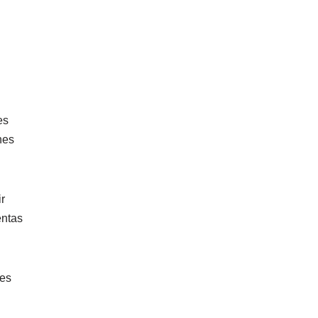
es
nes
r
entas
des