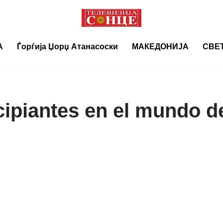
А
Ѓорѓија Џорџ Атанасоски
МАКЕДОНИЈА
СВЕ
cipiantes en el mundo d