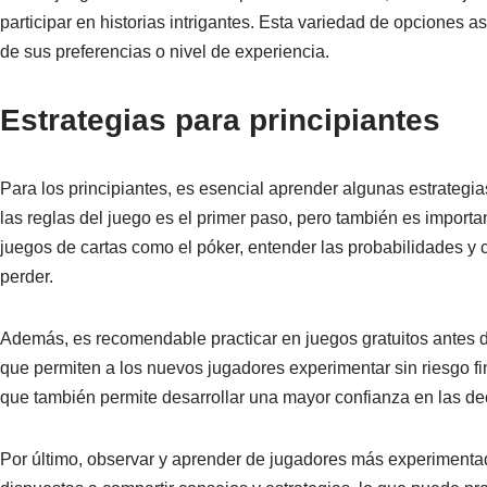
participar en historias intrigantes. Esta variedad de opciones
de sus preferencias o nivel de experiencia.
Estrategias para principiantes
Para los principiantes, es esencial aprender algunas estrategi
las reglas del juego es el primer paso, pero también es importan
juegos de cartas como el póker, entender las probabilidades y 
perder.
Además, es recomendable practicar en juegos gratuitos antes d
que permiten a los nuevos jugadores experimentar sin riesgo fin
que también permite desarrollar una mayor confianza en las dec
Por último, observar y aprender de jugadores más experiment