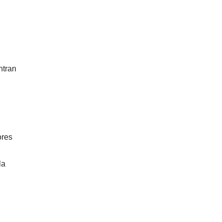
ntran
ores
la