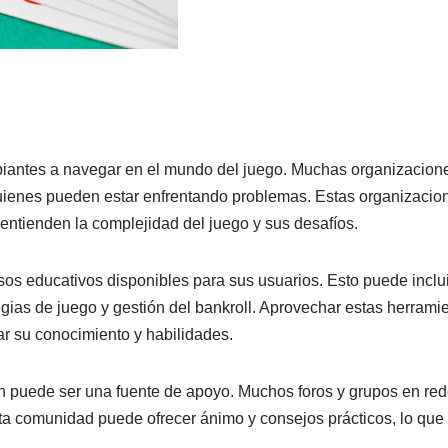
cipiantes a navegar en el mundo del juego. Muchas organizacion
quienes pueden estar enfrentando problemas. Estas organizacio
entienden la complejidad del juego y sus desafíos.
sos educativos disponibles para sus usuarios. Esto puede inclui
egias de juego y gestión del bankroll. Aprovechar estas herrami
r su conocimiento y habilidades.
én puede ser una fuente de apoyo. Muchos foros y grupos en re
Esta comunidad puede ofrecer ánimo y consejos prácticos, lo que
.