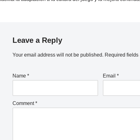
Leave a Reply
Your email address will not be published.
Required field
Name
*
Email
*
Comment
*