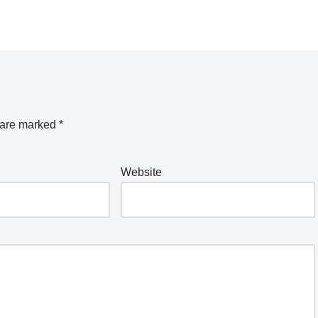
s are marked
*
Website