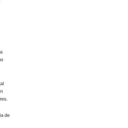
s
u
la
as
al
ón
res.
ia de