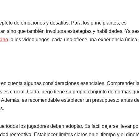
pleto de emociones y desafíos. Para los principiantes, es
ar, sino que también involucra estrategias y habilidades. Ya se
sino
, o los videojuegos, cada uno ofrece una experiencia única
 en cuenta algunas consideraciones esenciales. Comprender l
gos es crucial. Cada juego tiene su propio conjunto de normas qu
s. Además, es recomendable establecer un presupuesto antes d
s.
 todos los jugadores deben adoptar. Es fácil dejarse llevar por
dad recreativa. Establecer límites claros en el tiempo y el diner