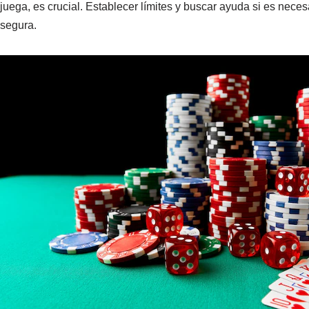
juega, es crucial. Establecer límites y buscar ayuda si es neces
segura.