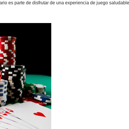
ario es parte de disfrutar de una experiencia de juego saludable