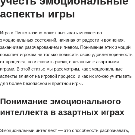
учесть эмоциональные
аспекты игры
Игра в Пинко казино может вызывать множество
эмоциональных состояний, начиная от радости и волнения,
заканчивая разочарованием и гневом. Понимание этих эмоций
помогает игрокам не только повысить свою удовлетворенность
от процесса, но и снизить риски, связанные с азартными
играми. В этой статье мы рассмотрим, как эмоциональные
аспекты влияют на игровой процесс, и как их можно учитывать
для более безопасной и приятной игры.
Понимание эмоционального
интеллекта в азартных играх
Эмоциональный интеллект — это способность распознавать,