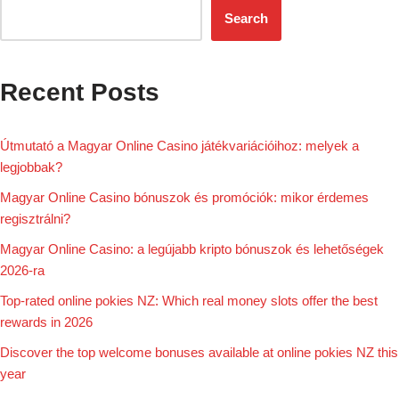
Search
Recent Posts
Útmutató a Magyar Online Casino játékvariációihoz: melyek a
legjobbak?
Magyar Online Casino bónuszok és promóciók: mikor érdemes
regisztrálni?
Magyar Online Casino: a legújabb kripto bónuszok és lehetőségek
2026-ra
Top-rated online pokies NZ: Which real money slots offer the best
rewards in 2026
Discover the top welcome bonuses available at online pokies NZ this
year