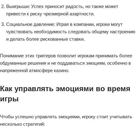
Выигрыши: Успех приносит радость, но также может
привести к риску чрезмерной азартности.
Социальное давление: Играя в компании, игроки могут
чувствовать необходимость следовать общему настроению
и делать более рискованные ставки.
Понимание этих триггеров позволит игрокам принимать более
обдуманные решения и не поддаваться эмоциям, особенно в
напряженной атмосфере казино.
Как управлять эмоциями во время
игры
Чтобы успешно управлять эмоциями, игроку стоит учитывать
несколько стратегий: