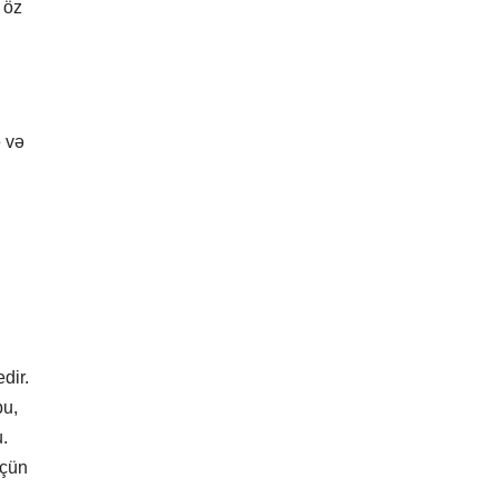
 öz
ə və
dir.
bu,
.
üçün