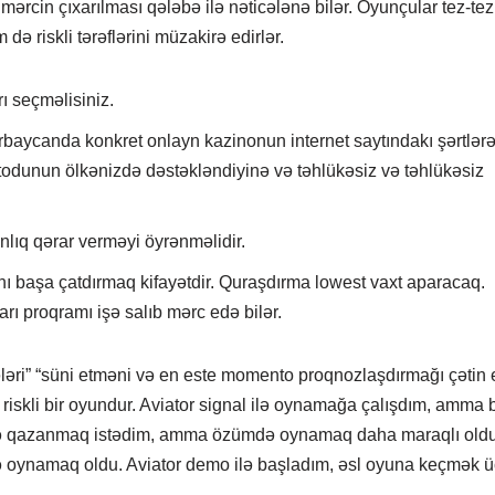
ərcin çıxarılması qələbə ilə nəticələnə bilər. Oyunçular tez-tez
ə riskli tərəflərini müzakirə edirlər.
rı seçməlisiniz.
baycanda konkret onlayn kazinonun internet saytındakı şərtlər
todunun ölkənizdə dəstəkləndiyinə və təhlükəsiz və təhlükəsiz
lıq qərar verməyi öyrənməlidir.
 başa çatdırmaq kifayətdir. Quraşdırma lowest vaxt aparacaq.
ı proqramı işə salıb mərc edə bilər.
ələri” “süni etməni və en este momento proqnozlaşdırmağı çətin e
k riskli bir oyundur. Aviator signal ilə oynamağa çalışdım, amma 
əklə qazanmaq istədim, amma özümdə oynamaq daha maraqlı oldu
 oynamaq oldu. Aviator demo ilə başladım, əsl oyuna keçmək 