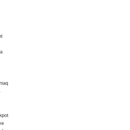
ot
ra
amaq
a
kpot
və