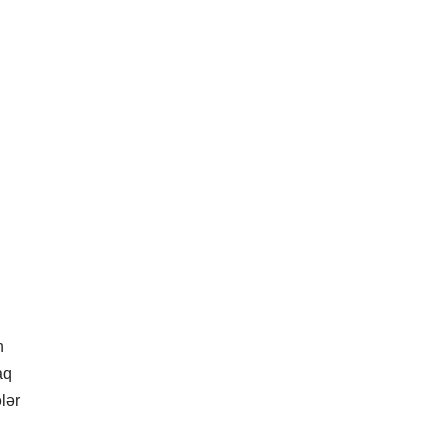
n
aq
lər