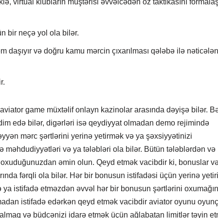
klə, virtual klubların müştərisi əvvəlcədən öz taktikasını formala
bir neçə yol ola bilər.
m daşıyır və doğru kamu mərcin çıxarılması qələbə ilə nəticələ
r.
viator game müxtəlif onlayn kazinolar arasında dəyişə bilər. B
im edə bilər, digərləri isə qeydiyyat olmadan demo rejimində
yyən mərc şərtlərini yerinə yetirmək və ya şəxsiyyətinizi
məhdudiyyətləri və ya tələbləri ola bilər. Bütün tələblərdən və 
 oxuduğunuzdan əmin olun. Qeyd etmək vacibdir ki, bonuslar v
a fərqli ola bilər. Hər bir bonusun istifadəsi üçün yerinə yetir
və ya istifadə etməzdən əvvəl hər bir bonusun şərtlərini oxumağın
madan istifadə edərkən qeyd etmək vacibdir aviator oyunu oyun
ını almaq və büdcənizi idarə etmək üçün ağlabatan limitlər təyin e