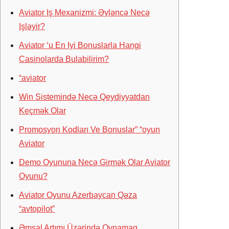
Aviator Iş Mexanizmi: Əyləncə Necə
Işləyir?
Aviator ‘u En Iyi Bonuslarla Hangi
Casinolarda Bulabilirim?
“aviator
Win Sistemində Necə Qeydiyyatdan
Keçmək Olar
Promosyon Kodları Ve Bonuslar” “oyun
Aviator
Demo Oyununa Necə Girmək Olar Aviator
Oyunu?
Aviator Oyunu Azerbaycan Qəza
“avtopilot”
Əmsal Artımı Üzərində Oynamaq