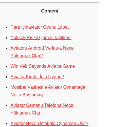
Content
Para Içinaviator Oyunu 1xbet
Yüksək Riskli Qumar Taktikası
Aviatoru Android Və Ios-a Necə
Yükləmək Olar?
Win Veb Saytında Aviator Game
Aviator Kimler İçin Uygun?
Mostbet Vasitəsilə Aviator Oynamağa
Necə Başlamaq
Aviator Gamenu Telefona Necə
Yükləmək Olar
Aviator Necə Ustalıqla Oynamaq Olar?