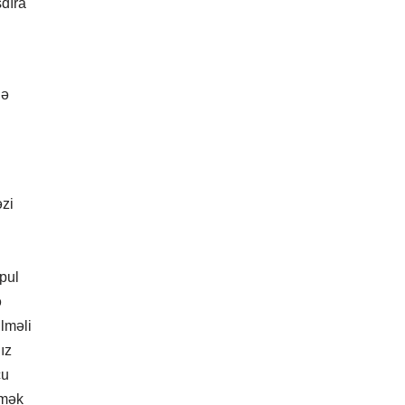
şdıra
nə
əzi
pul
ə
ilməli
ız
çu
tmək