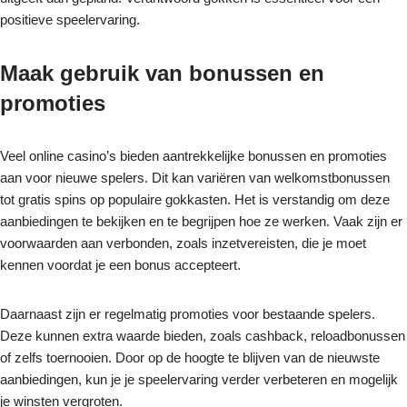
positieve speelervaring.
Maak gebruik van bonussen en
promoties
Veel online casino’s bieden aantrekkelijke bonussen en promoties
aan voor nieuwe spelers. Dit kan variëren van welkomstbonussen
tot gratis spins op populaire gokkasten. Het is verstandig om deze
aanbiedingen te bekijken en te begrijpen hoe ze werken. Vaak zijn er
voorwaarden aan verbonden, zoals inzetvereisten, die je moet
kennen voordat je een bonus accepteert.
Daarnaast zijn er regelmatig promoties voor bestaande spelers.
Deze kunnen extra waarde bieden, zoals cashback, reloadbonussen
of zelfs toernooien. Door op de hoogte te blijven van de nieuwste
aanbiedingen, kun je je speelervaring verder verbeteren en mogelijk
je winsten vergroten.