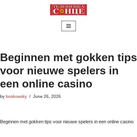
Skip
to
content
Beginnen met gokken tips
voor nieuwe spelers in
een online casino
by
boskowsky
June 26, 2026
Beginnen met gokken tips voor nieuwe spelers in een online casino