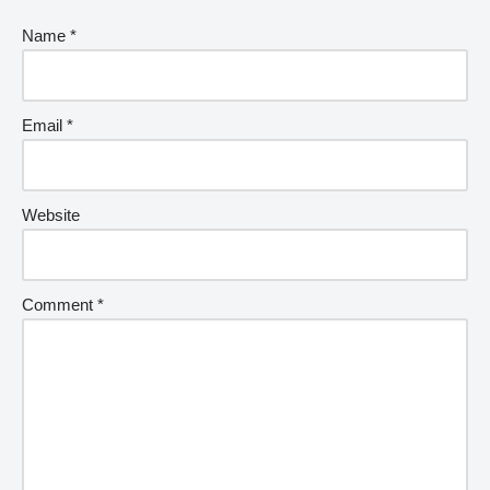
Name
*
Email
*
Website
Comment
*