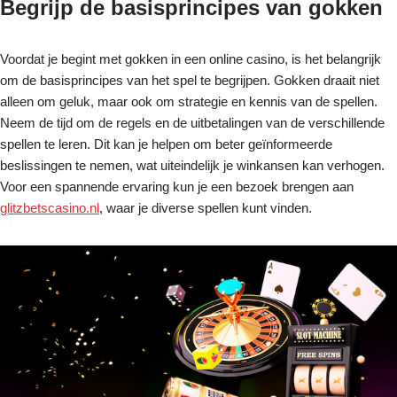
Begrijp de basisprincipes van gokken
Voordat je begint met gokken in een online casino, is het belangrijk
om de basisprincipes van het spel te begrijpen. Gokken draait niet
alleen om geluk, maar ook om strategie en kennis van de spellen.
Neem de tijd om de regels en de uitbetalingen van de verschillende
spellen te leren. Dit kan je helpen om beter geïnformeerde
beslissingen te nemen, wat uiteindelijk je winkansen kan verhogen.
Voor een spannende ervaring kun je een bezoek brengen aan
glitzbetscasino.nl
, waar je diverse spellen kunt vinden.