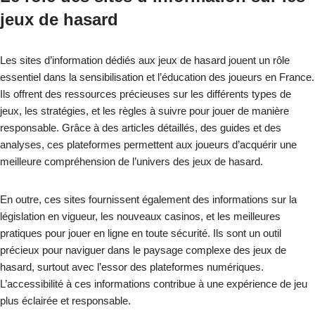
jeux de hasard
Les sites d’information dédiés aux jeux de hasard jouent un rôle
essentiel dans la sensibilisation et l’éducation des joueurs en France.
Ils offrent des ressources précieuses sur les différents types de
jeux, les stratégies, et les règles à suivre pour jouer de manière
responsable. Grâce à des articles détaillés, des guides et des
analyses, ces plateformes permettent aux joueurs d’acquérir une
meilleure compréhension de l’univers des jeux de hasard.
En outre, ces sites fournissent également des informations sur la
législation en vigueur, les nouveaux casinos, et les meilleures
pratiques pour jouer en ligne en toute sécurité. Ils sont un outil
précieux pour naviguer dans le paysage complexe des jeux de
hasard, surtout avec l’essor des plateformes numériques.
L’accessibilité à ces informations contribue à une expérience de jeu
plus éclairée et responsable.