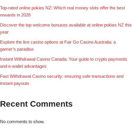
Top-rated online pokies NZ: Which real money slots offer the best
rewards in 2026
Discover the top welcome bonuses available at online pokies NZ this
year
Explore the live casino options at Fair Go Casino Australia: a
gamer’s paradise
Instant Withdrawal Casino Canada: Your guide to crypto payments
and e-wallet advantages
Fast Withdrawal Casino security: ensuring safe transactions and
instant payouts
Recent Comments
No comments to show.