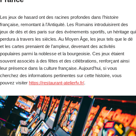
Les jeux de hasard ont des racines profondes dans l’histoire
française, remontant à l’Antiquité. Les Romains introduisirent des
jeux de dés et des paris sur des événements sportifs, un héritage qui
perdura à travers les siècles. Au Moyen Âge, les jeux tels que le dé
et les cartes prenaient de l’ampleur, devenant des activités
populaires parmi la noblesse et la bourgeoisie. Ces jeux étaient
souvent associés à des fêtes et des célébrations, renforçant ainsi
leur présence dans la culture française. Aujourd’hui, si vous
cherchez des informations pertinentes sur cette histoire, vous
pouvez visiter
https://restaurant-atelierfv.fr/
.