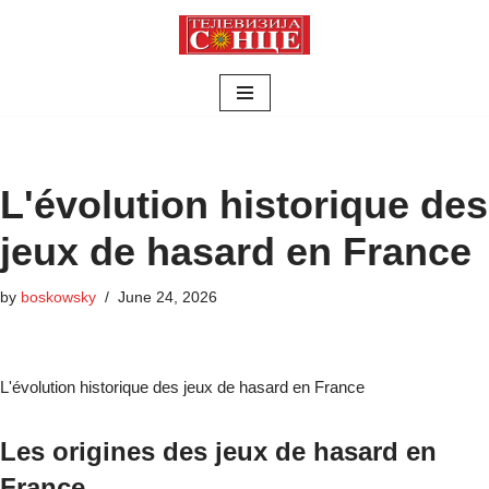
Skip
to
content
L'évolution historique des
jeux de hasard en France
by
boskowsky
June 24, 2026
L'évolution historique des jeux de hasard en France
Les origines des jeux de hasard en
France