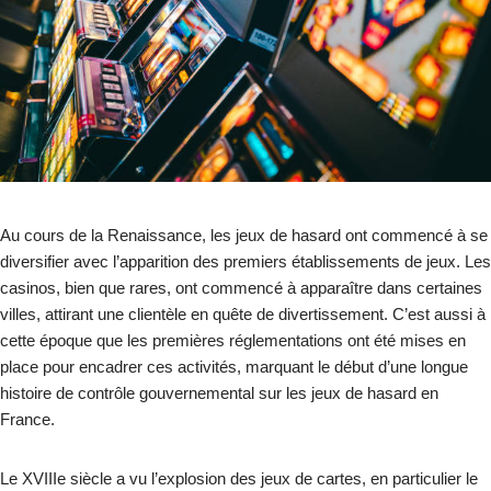
Au cours de la Renaissance, les jeux de hasard ont commencé à se
diversifier avec l’apparition des premiers établissements de jeux. Les
casinos, bien que rares, ont commencé à apparaître dans certaines
villes, attirant une clientèle en quête de divertissement. C’est aussi à
cette époque que les premières réglementations ont été mises en
place pour encadrer ces activités, marquant le début d’une longue
histoire de contrôle gouvernemental sur les jeux de hasard en
France.
Le XVIIIe siècle a vu l’explosion des jeux de cartes, en particulier le