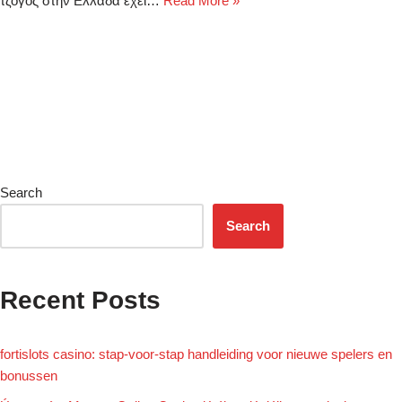
τζόγος στην Ελλάδα έχει…
Read More »
Search
Search
Recent Posts
fortislots casino: stap-voor-stap handleiding voor nieuwe spelers en
bonussen