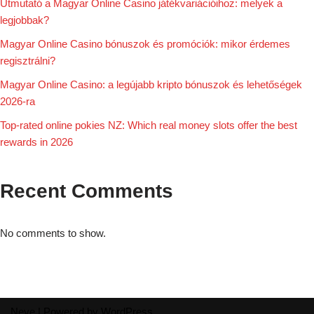
Útmutató a Magyar Online Casino játékvariációihoz: melyek a
legjobbak?
Magyar Online Casino bónuszok és promóciók: mikor érdemes
regisztrálni?
Magyar Online Casino: a legújabb kripto bónuszok és lehetőségek
2026-ra
Top-rated online pokies NZ: Which real money slots offer the best
rewards in 2026
Recent Comments
No comments to show.
Neve
| Powered by
WordPress