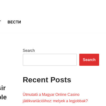
Т
ВЕСТИ
Search
Search
Recent Posts
ir
Útmutató a Magyar Online Casino
ble
játékvariációihoz: melyek a legjobbak?