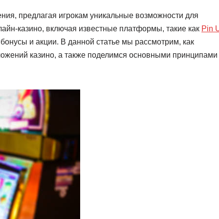
ния, предлагая игрокам уникальные возможности для
айн-казино, включая известные платформы, такие как
Pin 
бонусы и акции. В данной статье мы рассмотрим, как
ложений казино, а также поделимся основными принципами