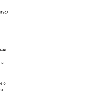
иться
окий
ты
е о
т.