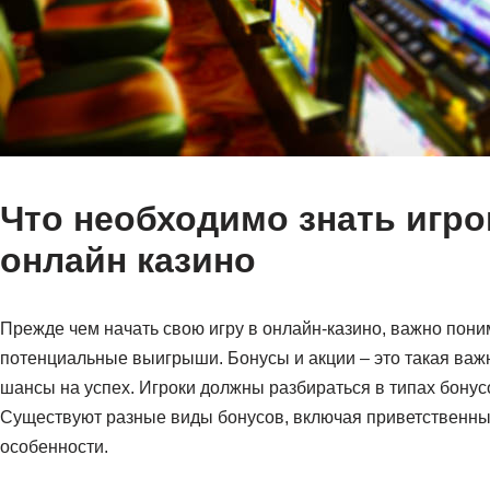
Что необходимо знать игр
онлайн казино
Прежде чем начать свою игру в онлайн-казино, важно пони
потенциальные выигрыши. Бонусы и акции – это такая важ
шансы на успех. Игроки должны разбираться в типах бонус
Существуют разные виды бонусов, включая приветственные
особенности.