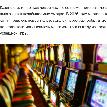
Казино стали неотъемлемой частью современного развлече
выигрыша и незабываемые эмоции. В 2026 году многие онл
хотят привлечь новых пользователей через разнообразные 
пользователи могут извлечь максимальную выгоду из пред
успешной игры.