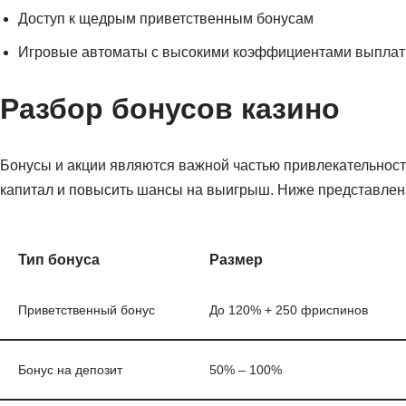
Доступ к щедрым приветственным бонусам
Игровые автоматы с высокими коэффициентами выплат
Разбор бонусов казино
Бонусы и акции являются важной частью привлекательност
капитал и повысить шансы на выигрыш. Ниже представлена
Тип бонуса
Размер
Приветственный бонус
До 120% + 250 фриспинов
Бонус на депозит
50% – 100%