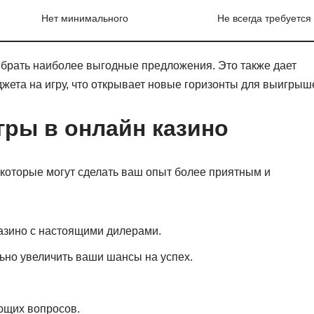
Нет минимального
Не всегда требуется
брать наиболее выгодные предложения. Это также дает
жета на игру, что открывает новые горизонты для выигрыш
ры в онлайн казино
 которые могут сделать ваш опыт более приятным и
казино с настоящими дилерами.
льно увеличить ваши шансы на успех.
ющих вопросов.