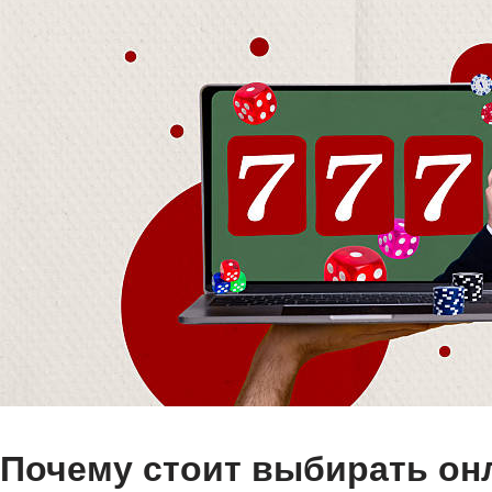
Почему стоит выбирать он