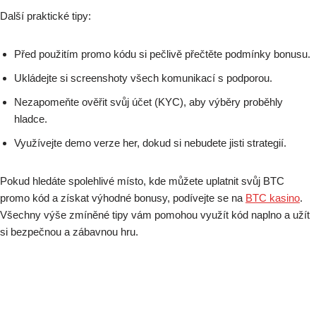
Další praktické tipy:
Před použitím promo kódu si pečlivě přečtěte podmínky bonusu.
Ukládejte si screenshoty všech komunikací s podporou.
Nezapomeňte ověřit svůj účet (KYC), aby výběry proběhly
hladce.
Využívejte demo verze her, dokud si nebudete jisti strategií.
Pokud hledáte spolehlivé místo, kde můžete uplatnit svůj BTC
promo kód a získat výhodné bonusy, podívejte se na
BTC kasino
.
Všechny výše zmíněné tipy vám pomohou využít kód naplno a užít
si bezpečnou a zábavnou hru.