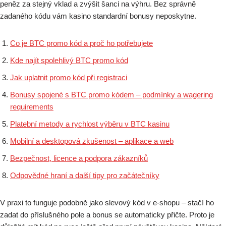
peněz za stejný vklad a zvýšit šanci na výhru. Bez správně
zadaného kódu vám kasino standardní bonusy neposkytne.
Co je BTC promo kód a proč ho potřebujete
Kde najít spolehlivý BTC promo kód
Jak uplatnit promo kód při registraci
Bonusy spojené s BTC promo kódem – podmínky a wagering
requirements
Platební metody a rychlost výběru v BTC kasinu
Mobilní a desktopová zkušenost – aplikace a web
Bezpečnost, licence a podpora zákazníků
Odpovědné hraní a další tipy pro začátečníky
V praxi to funguje podobně jako slevový kód v e‑shopu – stačí ho
zadat do příslušného pole a bonus se automaticky přičte. Proto je