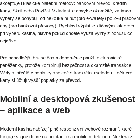
akceptuje i klasické platební metody: bankovní převod, kreditní
karty, Skrill nebo PayPal. Vkládání je obvykle okamžité, zatímco
výběry se pohybují od několika minut (pro e‑wallety) po 2–3 pracovní
dny (pro bankovní převody). Rychlost výplat je klíčovým faktorem
při výběru kasina, hlavně pokud chcete využít výhry z bonusu co
nejdříve.
Pro pohodlnější hru se často doporučuje použít elektronické
peněženky, protože kombinují bezpečnost a okamžité transakce.
Vždy si přečtěte poplatky spojené s konkrétní metodou – některé
karty si účtují vyšší poplatky za převod.
Mobilní a desktopová zkušenost
– aplikace a web
Moderní kasina nabízejí plně responzivní webové rozhraní, které
funguje stejně dobře na počítači i na mobilním telefonu. Některá z