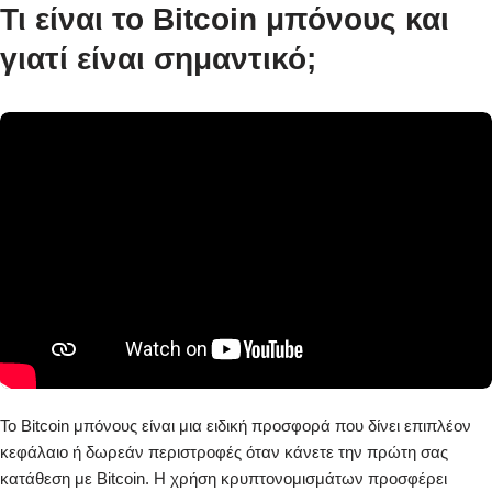
Τι είναι το Bitcoin μπόνους και
γιατί είναι σημαντικό;
Το Bitcoin μπόνους είναι μια ειδική προσφορά που δίνει επιπλέον
κεφάλαιο ή δωρεάν περιστροφές όταν κάνετε την πρώτη σας
κατάθεση με Bitcoin. Η χρήση κρυπτονομισμάτων προσφέρει