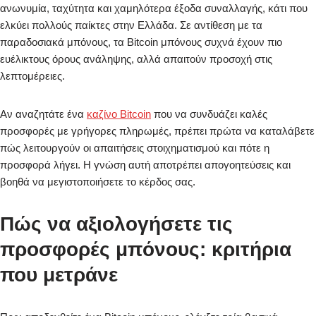
ανωνυμία, ταχύτητα και χαμηλότερα έξοδα συναλλαγής, κάτι που
ελκύει πολλούς παίκτες στην Ελλάδα. Σε αντίθεση με τα
παραδοσιακά μπόνους, τα Bitcoin μπόνους συχνά έχουν πιο
ευέλικτους όρους ανάληψης, αλλά απαιτούν προσοχή στις
λεπτομέρειες.
Αν αναζητάτε ένα
καζίνο Bitcoin
που να συνδυάζει καλές
προσφορές με γρήγορες πληρωμές, πρέπει πρώτα να καταλάβετε
πώς λειτουργούν οι απαιτήσεις στοιχηματισμού και πότε η
προσφορά λήγει. Η γνώση αυτή αποτρέπει απογοητεύσεις και
βοηθά να μεγιστοποιήσετε το κέρδος σας.
Πώς να αξιολογήσετε τις
προσφορές μπόνους: κριτήρια
που μετράνε