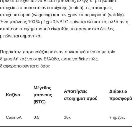
Πριν αποδεχθείτε ένα Bitcoin μπόνους, ελέγξτε τρία βασικά
στοιχεία: το ποσοστό αντιστοίχισης (match), τις απαιτήσεις
στοιχηματισμού (wagering) και τον χρονικό περιορισμό (validity).
Ένα μπόνους 100 % μέχρι 0,5 BTC φαίνεται ελκυστικό, αλλά αν η
απαίτηση στοιχηματισμού είναι 40x, το πραγματικό όφελος
μειώνεται σημαντικά.
Παρακάτω παρουσιάζουμε έναν συγκριτικό πίνακα με τρία
δημοφιλή καζίνο στην Ελλάδα, ώστε να δείτε πώς
διαφοροποιούνται οι όροι:
Μέγεθος
Απαιτήσεις
Διάρκεια
Καζίνο
μπόνους
στοιχηματισμού
προσφορά
(BTC)
CasinoA
0,5
30x
7 ημέρες