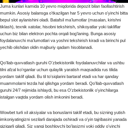
Juma kunlari kamida 10 yevro miqdorida depozit bilan faollashtirish
mumkin. Asosiy balansga o'tkazilgan har 5 yevro uchun o'yinchi bitta
bepul slot aylanishini oladi. Batafsil ma'lumotlar (masalan, kirishni
tiklash), texnik xatolar, hisobni tekshirish, shikoyatlar yoki takliflar
uchun biz bilan elektron pochta orqali bog'laning. Bunga asosiy
foydalanuvchi ma'lumotlari va yoshni tekshirish kiradi va birinchi pul
yechib olishdan oldin majburiy qadam hisoblanadi.
Qo'llab-quvvatlash guruhi O'zbekistonlik foydalanuvchilar va ushbu
tilni afzal ko'rganlar uchun qulaylik yaratish maqsadida rus tilida
yordam taklif qiladi. Bu til to'siqlarini bartaraf etadi va har qanday
muammolarni tezda hal qilishga yordam beradi. Qo'llab-quvvatlash
guruhi 24/7 rejimida ishlaydi, bu esa O'zbekistonlik o'yinchilarga
istalgan vaqtda yordam olish imkonini beradi.
Wowbet turli xil aksiyalar va bonuslarni taklif etadi, bu sizning yutish
imkoniyatingizni sezilarli darajada oshiradi va o'yin tajribasini yanada
qiziqarli qiladi. Siz yangi boshlovchi bo'lasizmi yoki oddiy o'yinchi