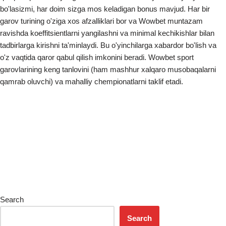
bo'lasizmi, har doim sizga mos keladigan bonus mavjud. Har bir
garov turining o'ziga xos afzalliklari bor va Wowbet muntazam
ravishda koeffitsientlarni yangilashni va minimal kechikishlar bilan
tadbirlarga kirishni ta'minlaydi. Bu o'yinchilarga xabardor bo'lish va
o'z vaqtida qaror qabul qilish imkonini beradi. Wowbet sport
garovlarining keng tanlovini (ham mashhur xalqaro musobaqalarni
qamrab oluvchi) va mahalliy chempionatlarni taklif etadi.
Search
Search