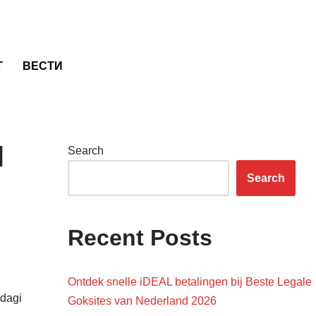
Т
ВЕСТИ
l
Search
Search
Recent Posts
Ontdek snelle iDEAL betalingen bij Beste Legale
ldagi
Goksites van Nederland 2026