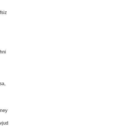
fsiz
hni
sa,
avjud