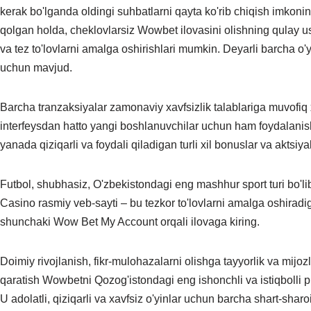
kerak bo'lganda oldingi suhbatlarni qayta ko'rib chiqish imkoni
qolgan holda, cheklovlarsiz Wowbet ilovasini olishning qulay usu
va tez to'lovlarni amalga oshirishlari mumkin. Deyarli barcha o'
uchun mavjud.
Barcha tranzaksiyalar zamonaviy xavfsizlik talablariga muvofiq x
interfeysdan hatto yangi boshlanuvchilar uchun ham foydalanis
yanada qiziqarli va foydali qiladigan turli xil bonuslar va aktsiyala
Futbol, ​​shubhasiz, O'zbekistondagi eng mashhur sport turi bo'li
Casino rasmiy veb-sayti – bu tezkor to'lovlarni amalga oshiradig
shunchaki Wow Bet My Account orqali ilovaga kiring.
Doimiy rivojlanish, fikr-mulohazalarni olishga tayyorlik va mijoz
qaratish Wowbetni Qozog'istondagi eng ishonchli va istiqbolli pl
U adolatli, qiziqarli va xavfsiz o'yinlar uchun barcha shart-shar