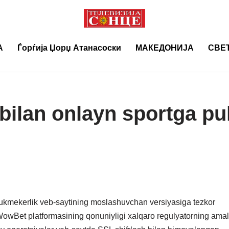
А
Ѓорѓија Џорџ Атанасоски
МАКЕДОНИЈА
СВЕ
ilan onlayn sportga pu
bukmekerlik veb-saytining moslashuvchan versiyasiga tezkor
. WowBet platformasining qonuniyligi xalqaro regulyatorning ama