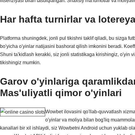
litsenziyasi bilan tasdiqlangan.
Shaxsiy ma'lumotlar va moliyavi
Har hafta turnirlar va lotereya
Platforma shuningdek, jonli pul tikishni taklif qiladi, bu sizga futbo
bo'yicha o'yinlar natijasini bashorat qilish imkonini beradi. Ko
Shuni ta'kidlash kerakki, siz jonli statistikaga kirishingiz, o'yin v
tikishingiz mumkin.
Garov o'yinlariga qaramlikd
Mas'uliyatli qimor o'yinlari
Wowbet ilovasini qo'llab-quvvatlash xizmati
o'yinlar va moliya bilan bog'liq muammolar
kanallari bir xil ishlaydi, siz Wowbetni Android uchun yuklab o