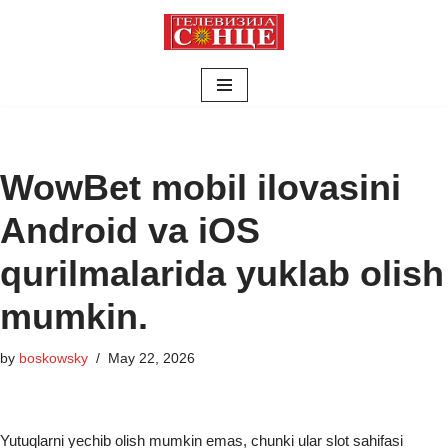
Skip
to
content
WowBet mobil ilovasini
Android va iOS
qurilmalarida yuklab olish
mumkin.
by
boskowsky
May 22, 2026
Yutuqlarni yechib olish mumkin emas, chunki ular slot sahifasi