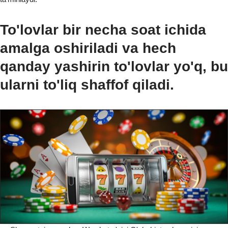
To'lovlar bir necha soat ichida
amalga oshiriladi va hech
qanday yashirin to'lovlar yo'q, bu
ularni to'liq shaffof qiladi.