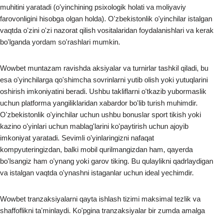
muhitini yaratadi (o'yinchining psixologik holati va moliyaviy
farovonligini hisobga olgan holda). O'zbekistonlik o'yinchilar istalgan
vaqtda o'zini o'zi nazorat qilish vositalaridan foydalanishlari va kerak
bo'lganda yordam so'rashlari mumkin.
Wowbet muntazam ravishda aksiyalar va turnirlar tashkil qiladi, bu
esa o'yinchilarga qo'shimcha sovrinlarni yutib olish yoki yutuqlarini
oshirish imkoniyatini beradi. Ushbu takliflarni o'tkazib yubormaslik
uchun platforma yangiliklaridan xabardor bo'lib turish muhimdir.
O'zbekistonlik o'yinchilar uchun ushbu bonuslar sport tikish yoki
kazino o'yinlari uchun mablag'larini ko'paytirish uchun ajoyib
imkoniyat yaratadi. Sevimli o'yinlaringizni nafaqat
kompyuteringizdan, balki mobil qurilmangizdan ham, qayerda
bo'lsangiz ham o'ynang yoki garov tiking. Bu qulaylikni qadrlaydigan
va istalgan vaqtda o'ynashni istaganlar uchun ideal yechimdir.
Wowbet tranzaksiyalarni qayta ishlash tizimi maksimal tezlik va
shaffoflikni ta'minlaydi. Ko'pgina tranzaksiyalar bir zumda amalga