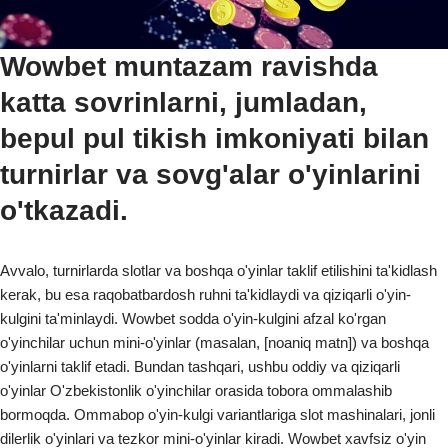
Wowbet muntazam ravishda
katta sovrinlarni, jumladan,
bepul pul tikish imkoniyati bilan
turnirlar va sovg'alar o'yinlarini
o'tkazadi.
Avvalo, turnirlarda slotlar va boshqa o'yinlar taklif etilishini ta'kidlash
kerak, bu esa raqobatbardosh ruhni ta'kidlaydi va qiziqarli o'yin-
kulgini ta'minlaydi. Wowbet sodda o'yin-kulgini afzal ko'rgan
o'yinchilar uchun mini-o'yinlar (masalan, [noaniq matn]) va boshqa
o'yinlarni taklif etadi. Bundan tashqari, ushbu oddiy va qiziqarli
o'yinlar O'zbekistonlik o'yinchilar orasida tobora ommalashib
bormoqda. Ommabop o'yin-kulgi variantlariga slot mashinalari, jonli
dilerlik o'yinlari va tezkor mini-o'yinlar kiradi. Wowbet xavfsiz o'yin