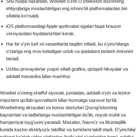
Shu nuqtai nazardan, Wowbet o'zini O'zbekiston bozorining
ehtiyojlariga moslashtirilgan eng ishonchli platformalardan biri
sifatida ko'rsatdi.
iOS platformasidagi Apple qurilmalari egalari faqat brauzer
versiyasidan foydalanishlari kerak.
Har bir o'yin turli xil variantlarda taqdim etiladi, bu o'yinchilarga
o'zlariga eng mos keladigan uslub va qoidalarni tanlash imkonini
beradi.
Ushbu provayderlar yuqori sifatli grafika, qiziqarli hikoyalar va
adolatli mexanika bilan mashhur.
Wowbet o'zining shaffof siyosati, jumladan, adolatli o'yin va tezkor
mijozlarni qo'llab-quvvatlashi bilan hurmatga sazovor bo'ldi.
Wowbetning aksiyalari va bonus dasturlari Qozog'istonning
bayramlari va tadbirlariga moslashtirilgan bo'lib, noyob muhit va
hamjamiyat tuyg'usini yaratadi. Masalan, Navro'z va Mustaqillik
kunida kazino eksklyuziv takliflar va turnirlarni taklif etadi. O'yinchilar
nafaqat ko'plab video slotlardan (balki stol o'yinlaridan ham), ruletka,