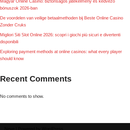
Magyar Online Casino: biztonságos játékélmény és kedvező
bónuszok 2026-ban
De voordelen van veilige betaalmethoden bij Beste Online Casino
Zonder Cruks
Migliori Siti Slot Online 2026: scopri i giochi più sicuri e divertenti
disponibili
Exploring payment methods at online casinos: what every player
should know
Recent Comments
No comments to show.
Neve
| Powered by
WordPress