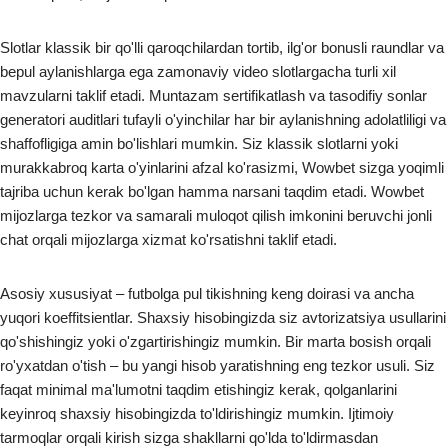
Slotlar klassik bir qo'lli qaroqchilardan tortib, ilg'or bonusli raundlar va
bepul aylanishlarga ega zamonaviy video slotlargacha turli xil
mavzularni taklif etadi. Muntazam sertifikatlash va tasodifiy sonlar
generatori auditlari tufayli o'yinchilar har bir aylanishning adolatliligi va
shaffofligiga amin bo'lishlari mumkin. Siz klassik slotlarni yoki
murakkabroq karta o'yinlarini afzal ko'rasizmi, Wowbet sizga yoqimli
tajriba uchun kerak bo'lgan hamma narsani taqdim etadi. Wowbet
mijozlarga tezkor va samarali muloqot qilish imkonini beruvchi jonli
chat orqali mijozlarga xizmat ko'rsatishni taklif etadi.
Asosiy xususiyat – futbolga pul tikishning keng doirasi va ancha
yuqori koeffitsientlar. Shaxsiy hisobingizda siz avtorizatsiya usullarini
qo'shishingiz yoki o'zgartirishingiz mumkin. Bir marta bosish orqali
ro'yxatdan o'tish – bu yangi hisob yaratishning eng tezkor usuli. Siz
faqat minimal ma'lumotni taqdim etishingiz kerak, qolganlarini
keyinroq shaxsiy hisobingizda to'ldirishingiz mumkin. Ijtimoiy
tarmoqlar orqali kirish sizga shakllarni qo'lda to'ldirmasdan