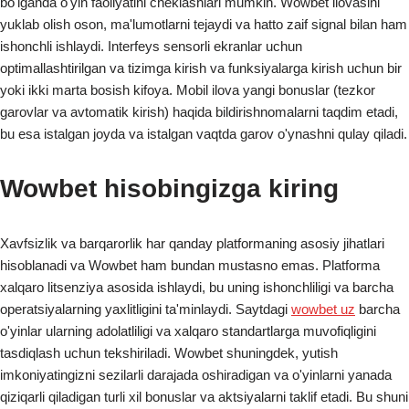
bo'lganda o'yin faoliyatini cheklashlari mumkin. Wowbet ilovasini
yuklab olish oson, ma'lumotlarni tejaydi va hatto zaif signal bilan ham
ishonchli ishlaydi.
Interfeys sensorli ekranlar uchun
optimallashtirilgan va tizimga kirish va funksiyalarga kirish uchun bir
yoki ikki marta bosish kifoya. Mobil ilova yangi bonuslar (tezkor
garovlar va avtomatik kirish) haqida bildirishnomalarni taqdim etadi,
bu esa istalgan joyda va istalgan vaqtda garov o'ynashni qulay qiladi.
Wowbet hisobingizga kiring
Xavfsizlik va barqarorlik har qanday platformaning asosiy jihatlari
hisoblanadi va Wowbet ham bundan mustasno emas. Platforma
xalqaro litsenziya asosida ishlaydi, bu uning ishonchliligi va barcha
operatsiyalarning yaxlitligini ta'minlaydi. Saytdagi
wowbet uz
barcha
o'yinlar ularning adolatliligi va xalqaro standartlarga muvofiqligini
tasdiqlash uchun tekshiriladi. Wowbet shuningdek, yutish
imkoniyatingizni sezilarli darajada oshiradigan va o'yinlarni yanada
qiziqarli qiladigan turli xil bonuslar va aktsiyalarni taklif etadi. Bu shuni