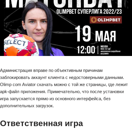
Администрация вправе по объективным причинам
заблокировать аккаунт клиента с недостоверными данными.
Olimp com Aviator скачать можно с той же страницы, где лежит
apk-файл приложения. Примечательно, что после установки
игра запускается прямо из основного интерфейса, без
дополнительных загрузок.
Ответственная игра