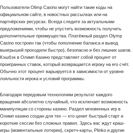
Пользователи Olimp Casino могут найти такие коды на
официальном сайте, в новостных рассылках или на
партнёрских ресурсах. Всегда следите за актуальными
предложениями, чтобы не упустить возможность получить
дополнительные преимущества. Платёжный раздел Olymp
Casino построен так (чтобы пополнение баланса и вывод
выигрышей проходили быстро), безопасно и без лишних шагов.
Кэшбэк в Олимп Казино представляет собой процент от
проигранных ставок, который возвращается игроку на его счёт.
Обычно этот процент варьируется в зависимости от уровня
лояльности игрока и условий программы.
Благодаря передовым технологиям результат каждого
вращения абсолютно случайный, что исключает возможность
манипуляции со стороны казино. Раздел мгновенных игр в
Олимп казино создан для тех — кто ценит быстрый старт и
короткие сессии без сложных правил. Здесь вас ждут краш-
игры (моментальные лотереи), скретч-карты, Plinko и другие