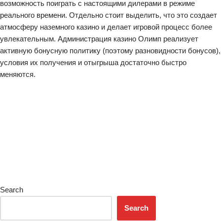
возможность поиграть с настоящими дилерами в режиме
реального времени. Отдельно стоит выделить, что это создает
атмосферу наземного казино и делает игровой процесс более
увлекательным. Администрация казино Олимп реализует
активную бонусную политику (поэтому разновидности бонусов),
условия их получения и отыгрыша достаточно быстро
меняются.
Search
Search