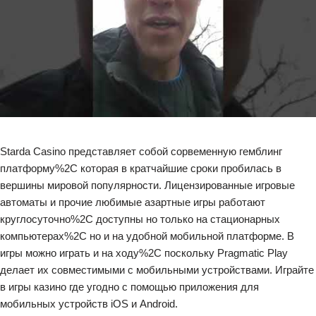
Starda Casino представляет собой сорвеменную гемблинг
платформу%2C которая в кратчайшие сроки пробилась в
вершины мировой популярности. Лицензированные игровые
автоматы и прочие любимые азартные игры работают
круглосуточно%2C доступны но только на стационарных
компьютерах%2C но и на удобной мобильной платформе. В
игры можно играть и на ходу%2C поскольку Pragmatic Play
делает их совместимыми с мобильными устройствами. Играйте
в игры казино где угодно с помощью приложения для
мобильных устройств iOS и Android.