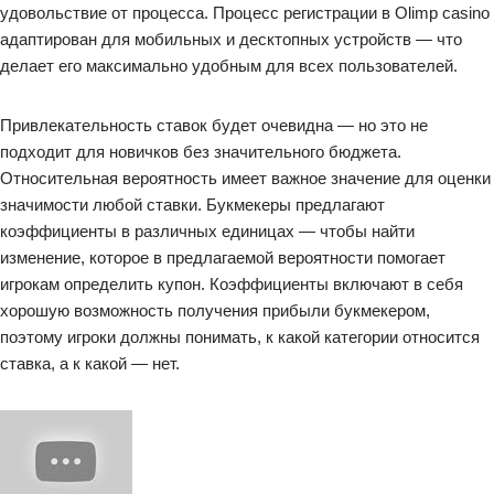
удовольствие от процесса. Процесс регистрации в Olimp casino
адаптирован для мобильных и десктопных устройств — что
делает его максимально удобным для всех пользователей.
Привлекательность ставок будет очевидна — но это не
подходит для новичков без значительного бюджета.
Относительная вероятность имеет важное значение для оценки
значимости любой ставки. Букмекеры предлагают
коэффициенты в различных единицах — чтобы найти
изменение, которое в предлагаемой вероятности помогает
игрокам определить купон. Коэффициенты включают в себя
хорошую возможность получения прибыли букмекером,
поэтому игроки должны понимать, к какой категории относится
ставка, а к какой — нет.