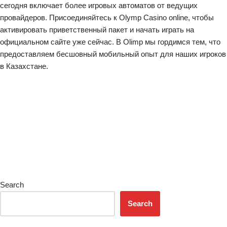
сегодня включает более игровых автоматов от ведущих
провайдеров. Присоединяйтесь к Olymp Casino online, чтобы
активировать приветственный пакет и начать играть на
официальном сайте уже сейчас. В Olimp мы гордимся тем, что
предоставляем бесшовный мобильный опыт для наших игроков
в Казахстане.
Search
Search