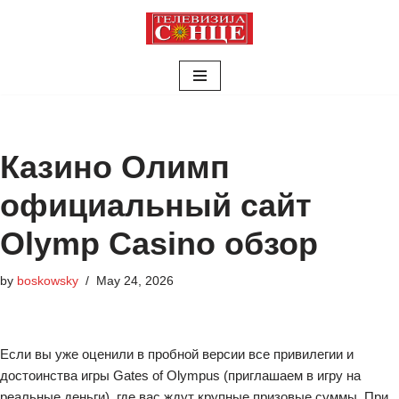
Skip
to
content
Казино Олимп
официальный сайт
Olymp Casino обзор
by
boskowsky
May 24, 2026
Если вы уже оценили в пробной версии все привилегии и
достоинства игры Gates of Olympus (приглашаем в игру на
реальные деньги), где вас ждут крупные призовые суммы. При