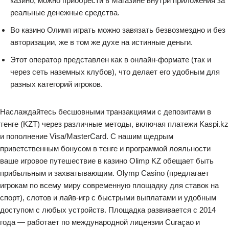
казино, можно приобрести в Магазине внутри приложения за
реальные денежные средства.
Во казино Олимп играть можно завязать безвозмездно и без
авторизации, же в том же духе на истинные деньги.
Этот оператор представлен как в онлайн-формате (так и
через сеть наземных клубов), что делает его удобным для
разных категорий игроков.
Наслаждайтесь бесшовными транзакциями с депозитами в
тенге (KZT) через различные методы, включая платежи Kaspi.kz
и пополнение Visa/MasterCard. С нашим щедрым
приветственным бонусом в тенге и программой лояльности
ваше игровое путешествие в казино Olimp KZ обещает быть
прибыльным и захватывающим. Olymp Casino (предлагает
игрокам по всему миру современную площадку для ставок на
спорт), слотов и лайв-игр с быстрыми выплатами и удобным
доступом с любых устройств. Площадка развивается с 2014
года — работает по международной лицензии Curaçao и