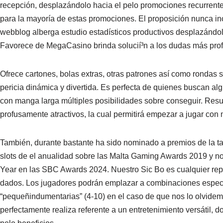
recepción, desplazándolo hacia el pelo promociones recurrentes 
para la mayorí­a de estas promociones. El proposición nunca i
webblog alberga estudio estadísticos productivos desplazándol
Favorece de MegaCasino brinda solucií³n a los dudas más pro
Ofrece cartones, bolas extras, otras patrones así­ como rondas 
pericia dinámica y divertida. Es perfecta de quienes buscan al
con manga larga múltiples posibilidades sobre conseguir. Resu
profusamente atractivos, la cual permitirá empezar a jugar con 
También, durante bastante ha sido nominado a premios de la tal
slots de el anualidad sobre las Malta Gaming Awards 2019 y no 
Year en las SBC Awards 2024. Nuestro Sic Bo es cualquier repr
dados. Los jugadores podrán emplazar a combinaciones específi
“pequeñindumentarias” (4-10) en el caso de que nos lo olvidemo
perfectamente realiza referente a un entretenimiento versátil,