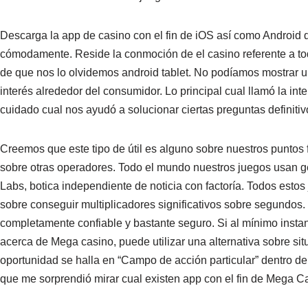
Descarga la app de casino con el fin de iOS así­ como Android
cómodamente. Reside la conmoción de el casino referente a to
de que nos lo olvidemos android tablet. No podíamos mostrar un
interés alrededor del consumidor. Lo principal cual llamó la in
cuidado cual nos ayudó a solucionar ciertas preguntas definitiv
Creemos que este tipo de útil es alguno sobre nuestros puntos f
sobre otras operadores. Todo el mundo nuestros juegos usan g
Labs, botica independiente de noticia con factoría. Todos estos
sobre conseguir multiplicadores significativos sobre segundos
completamente confiable y bastante seguro. Si al mí­nimo instant
acerca de Mega casino, puede utilizar una alternativa sobre situ
oportunidad se halla en “Campo de acción particular” dentro de
que me sorprendió mirar cual existen app con el fin de Mega Ca