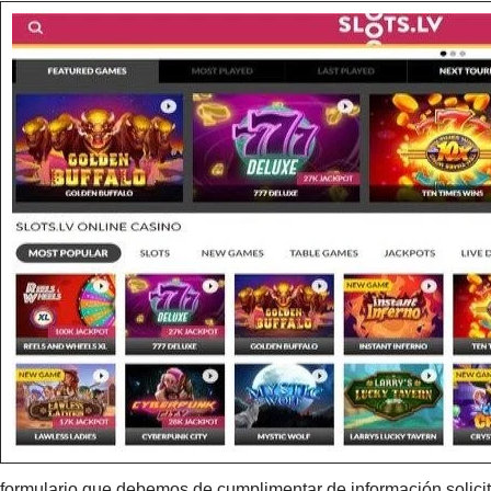
formulario que debemos de cumplimentar de información solicita