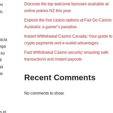
Discover the top welcome bonuses available at
en
online pokies NZ this year
o.
Explore the live casino options at Fair Go Casino
Australia: a gamer’s paradise
Instant Withdrawal Casino Canada: Your guide to
acia
crypto payments and e-wallet advantages
Mega
Fast Withdrawal Casino security: ensuring safe
 su
transactions and instant payouts
l
ga
te
Recent Comments
No comments to show.
s el