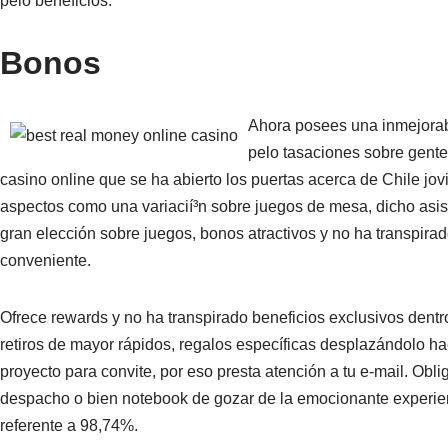
pelo beneficios.
Bonos
Ahora posees una inmejorab
pelo tasaciones sobre gente 
casino online que se ha abierto los puertas acerca de Chile jo
aspectos como una variacií³n sobre juegos de mesa, dicho asist
gran elección sobre juegos, bonos atractivos y no ha transpira
conveniente.
Ofrece rewards y no ha transpirado beneficios exclusivos dentr
retiros de mayor rápidos, regalos específicas desplazándolo hac
proyecto para convite, por eso presta atención a tu e-mail. Obl
despacho o bien notebook de gozar de la emocionante experienci
referente a 98,74%.