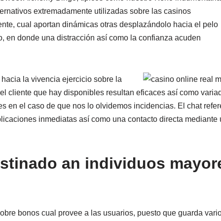
ernativos extremadamente utilizadas sobre las casinos
ente, cual aportan dinámicas otras desplazándolo hacia el pelo
, en donde una distracción así­ como la confianza acuden
acia la vivencia ejercicio sobre la
l cliente que hay disponibles resultan eficaces así­ como varia
s en el caso de que nos lo olvidemos incidencias. El chat refer
licaciones inmediatas así­ como una contacto directa mediante
destinado an individuos mayor
sobre bonos cual provee a las usuarios, puesto que guarda vari