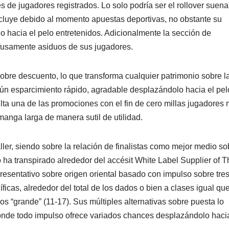
de jugadores registrados. Lo solo podrí­a ser el rollover suena
ncluye debido al momento apuestas deportivas, no obstante su
o hacia el pelo entretenidos. Adicionalmente la sección de
fusamente asiduos de sus jugadores.
sobre descuento, lo que transforma cualquier patrimonio sobre l
gún esparcimiento rápido, agradable desplazándolo hacia el pel
lta una de las promociones con el fin de cero millas jugadores
manga larga de manera sutil de utilidad.
ler, siendo sobre la relación de finalistas como mejor medio so
ha transpirado alrededor del accésit White Label Supplier of T
esentativo sobre origen oriental basado con impulso sobre tre
cas, alrededor del total de los dados o bien a clases igual qu
s “grande” (11-17). Sus múltiples alternativas sobre puesta lo
 donde todo impulso ofrece variados chances desplazándolo haci