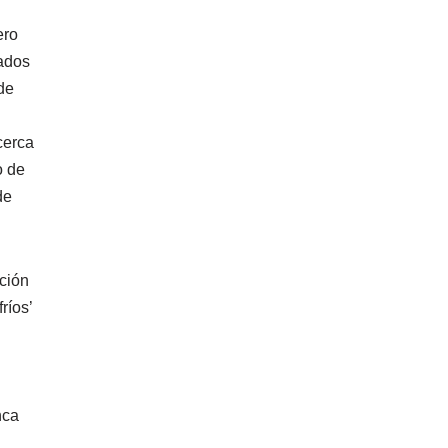
ero
ados
 de
cerca
o de
de
cción
ríos’
nca