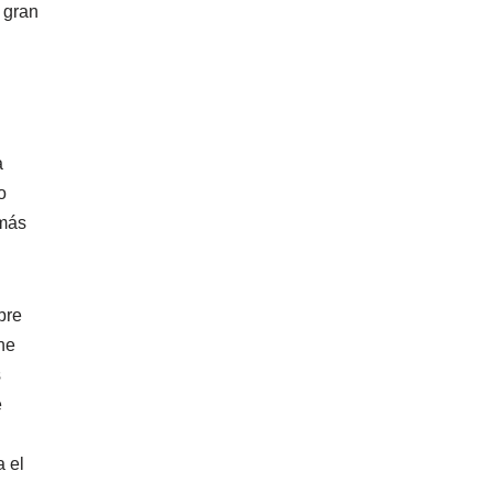
 gran
a
o
 más
bre
he
s
e
a el