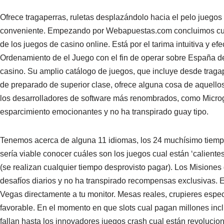
Ofrece tragaperras, ruletas desplazándolo hacia el pelo juegos 
conveniente. Empezando por Webapuestas.com concluimos cual 
de los juegos de casino online. Está por el tarima intuitiva y ef
Ordenamiento de el Juego con el fin de operar sobre España de
casino. Su amplio catálogo de juegos, que incluye desde tragap
de preparado de superior clase, ofrece alguna cosa de aquellos
los desarrolladores de software más renombrados, como Micro
esparcimiento emocionantes y no ha transpirado guay tipo.
Tenemos acerca de alguna 11 idiomas, los 24 muchísimo tiempo 
serí­a viable conocer cuáles son los juegos cual están ‘caliente
(se realizan cualquier tiempo desprovisto pagar). Los Misiones
desafíos diarios y no ha transpirado recompensas exclusivas. E
Vegas directamente a tu monitor. Mesas reales, crupieres especi
favorable. En el momento en que slots cual pagan millones incl
fallan hasta los innovadores juegos crash cual están revolucio