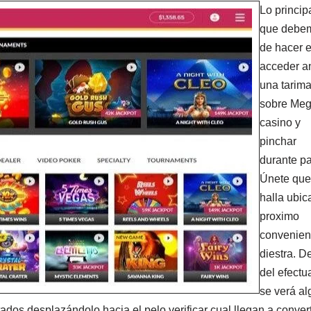
Lo princip
que debe
de hacer 
acceder a
una tarim
sobre Me
casino y
pinchar
durante pa
Únete que
halla ubic
proximo
convenien
diestra. D
del efectua
se verá al
dos desplazándolo hacia el pelo verificar cual llegan a convert