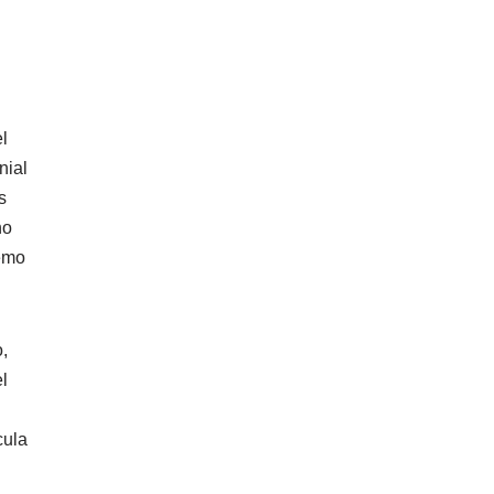
l
nial
s
no
remo
,
l
cula