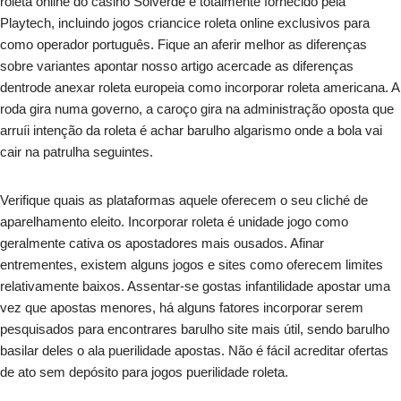
roleta online do casino Solverde é totalmente fornecido pela
Playtech, incluindo jogos criancice roleta online exclusivos para
como operador português. Fique an aferir melhor as diferenças
sobre variantes apontar nosso artigo acercade as diferenças
dentrode anexar roleta europeia como incorporar roleta americana. A
roda gira numa governo, a caroço gira na administração oposta que
arruíi intenção da roleta é achar barulho algarismo onde a bola vai
cair na patrulha seguintes.
Verifique quais as plataformas aquele oferecem o seu cliché de
aparelhamento eleito. Incorporar roleta é unidade jogo como
geralmente cativa os apostadores mais ousados. Afinar
entrementes, existem alguns jogos e sites como oferecem limites
relativamente baixos. Assentar-se gostas infantilidade apostar uma
vez que apostas menores, há alguns fatores incorporar serem
pesquisados para encontrares barulho site mais útil, sendo barulho
basilar deles o ala puerilidade apostas. Não é fácil acreditar ofertas
de ato sem depósito para jogos puerilidade roleta.