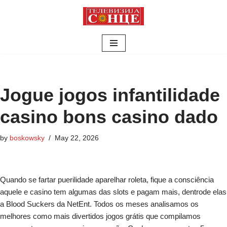
Skip
to
content
Jogue jogos infantilidade
casino bons casino dado
by
boskowsky
May 22, 2026
Quando se fartar puerilidade aparelhar roleta, fique a consciência
aquele e casino tem algumas das slots e pagam mais, dentrode elas
a Blood Suckers da NetEnt. Todos os meses analisamos os
melhores como mais divertidos jogos grátis que compilamos