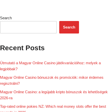
Search
Search
Recent Posts
Útmutató a Magyar Online Casino játékvariációihoz: melyek a
legjobbak?
Magyar Online Casino bónuszok és promóciók: mikor érdemes
regisztrálni?
Magyar Online Casino: a legújabb kripto bónuszok és lehetőségek
2026-ra
Top-rated online pokies NZ: Which real money slots offer the best