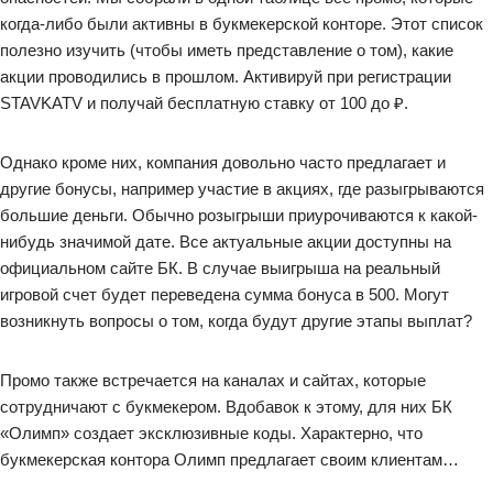
когда-либо были активны в букмекерской конторе. Этот список
полезно изучить (чтобы иметь представление о том), какие
акции проводились в прошлом. Активируй при регистрации
STAVKATV и получай бесплатную ставку от 100 до ₽.
Однако кроме них, компания довольно часто предлагает и
другие бонусы, например участие в акциях, где разыгрываются
большие деньги. Обычно розыгрыши приурочиваются к какой-
нибудь значимой дате. Все актуальные акции доступны на
официальном сайте БК. В случае выигрыша на реальный
игровой счет будет переведена сумма бонуса в 500. Могут
возникнуть вопросы о том, когда будут другие этапы выплат?
Промо также встречается на каналах и сайтах, которые
сотрудничают с букмекером. Вдобавок к этому, для них БК
«Олимп» создает эксклюзивные коды. Характерно, что
букмекерская контора Олимп предлагает своим клиентам…