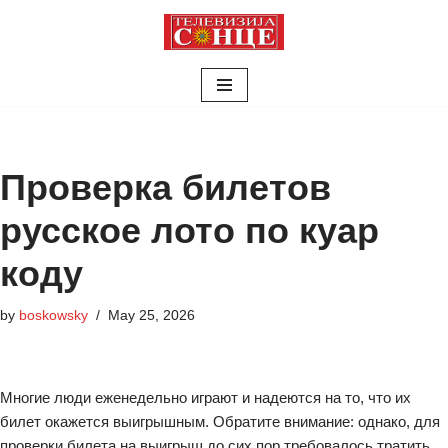
Skip
to
content
Проверка билетов
русское лото по куар
коду
by
boskowsky
May 25, 2026
Многие люди еженедельно играют и надеются на то, что их
билет окажется выигрышным. Обратите внимание: однако, для
проверки билета на выигрыш до сих пор требовалось тратить