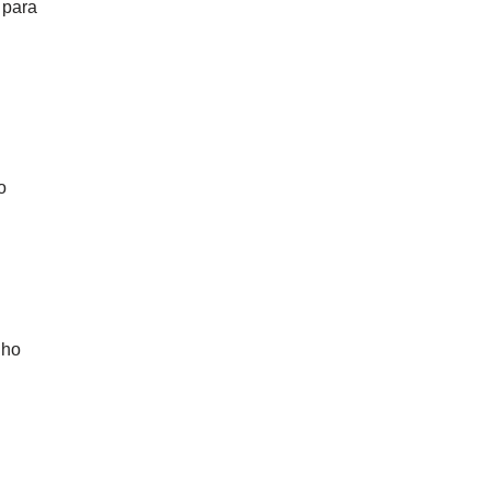
 para
o
nho