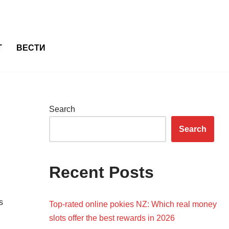
Т
ВЕСТИ
Search
Search
Recent Posts
s
Top-rated online pokies NZ: Which real money
slots offer the best rewards in 2026