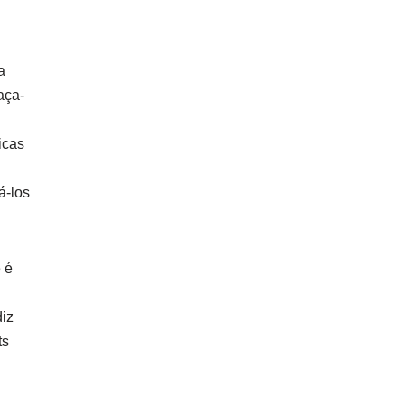
a
aça-
icas
á-los
 é
diz
ts