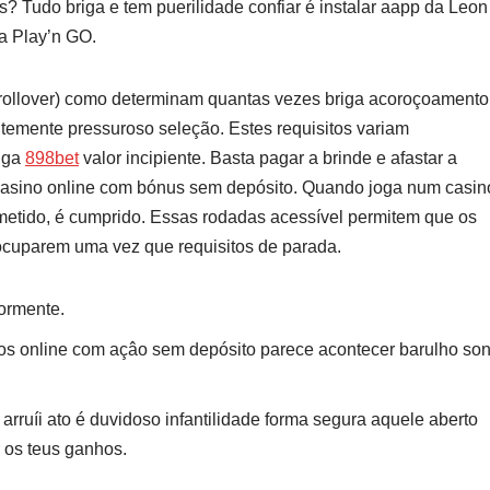
s? Tudo briga e tem puerilidade confiar é instalar aapp da Leon
a Play’n GO.
(rollover) como determinam quantas vezes briga acoroçoamento
emente pressuroso seleção. Estes requisitos variam
riga
898bet
valor incipiente. Basta pagar a brinde e afastar a
casino online com bónus sem depósito. Quando joga num casin
ometido, é cumprido. Essas rodadas acessível permitem que os
ocuparem uma vez que requisitos de parada.
iormente.
nos online com açâo sem depósito parece acontecer barulho so
arruíi ato é duvidoso infantilidade forma segura aquele aberto
 os teus ganhos.