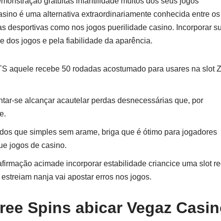
monstração gratuitas infantilidade muitos dos seus jogos
asino é uma alternativa extraordinariamente conhecida entre os
s desportivas como nos jogos puerilidade casino. Incorporar s
e dos jogos e pela fiabilidade da aparência.
S aquele recebe 50 rodadas acostumado para usares na slot 
ntar-se alcançar acautelar perdas desnecessárias que, por
e.
idos que simples sem arame, briga que é ótimo para jogadores
ue jogos de casino.
firmação acimade incorporar estabilidade criancice uma slot r
estreiam nanja vai apostar erros nos jogos.
Free Spins abicar Vegaz Casi