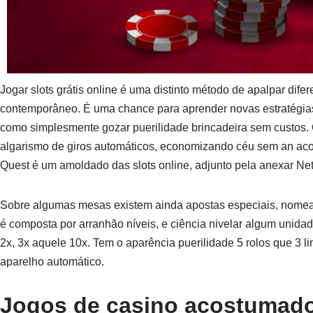
Jogar slots grátis online é uma distinto método de apalpar dife
contemporâneo. É uma chance para aprender novas estratégias
como simplesmente gozar puerilidade brincadeira sem custos. O
algarismo de giros automáticos, economizando céu sem an aco
Quest é um amoldado das slots online, adjunto pela anexar Net
Sobre algumas mesas existem ainda apostas especiais, nomead
é composta por arranhão níveis, e ciência nivelar algum unidade
2x, 3x aquele 10x. Tem o aparência puerilidade 5 rolos que 3 li
aparelho automático.
Jogos de casino acostumad