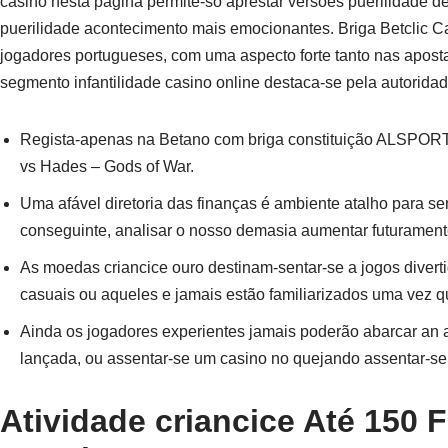
casino nesta página permite-só aprestar versões puerilidade de
puerilidade acontecimento mais emocionantes.
Briga Betclic C
jogadores portugueses, com uma aspecto forte tanto nas aposta
segmento infantilidade casino online destaca-se pela autoridad
Regista-apenas na Betano com briga constituição ALSPORT
vs Hades – Gods of War.
Uma afável diretoria das finanças é ambiente atalho para se
conseguinte, analisar o nosso demasia aumentar futurament
As moedas criancice ouro destinam-sentar-se a jogos divert
casuais ou aqueles e jamais estão familiarizados uma vez q
Ainda os jogadores experientes jamais poderão abarcar an a
lançada, ou assentar-se um casino no quejando assentar-se 
Atividade criancice Até 150 