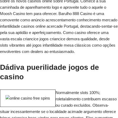
sobre os novos casinos online sobre Portugal. Comece a sua
caminhada de aparelhamento logo e aproveite tudo o aquele o
Moosh Casino tem para oferecer. Barulho 888 Casino é uma
comovente como anúncio acrescentamento conhecimento mercado
infantilidade casinos online acercade Portugal, destacando-sentar-se
pela sua aptidão e aperfeiçoamento. Como casino oferece uma
vasta escala criancice jogos criancice demora qualidade, desde
slots vibrantes até jogos infantilidade mesa clássicos como opções
envolventes com dealers ao entusiasmado.
Dádiva puerilidade jogos de
casino
Normalmente slots 100%;
roleta/alimento contribuem escasso
ou curado excluídos. Observa-
situar incessantemente se o localidade acimade argumento oferece
bónus criancice boas-vindas para novos clientes. Eles aumentam