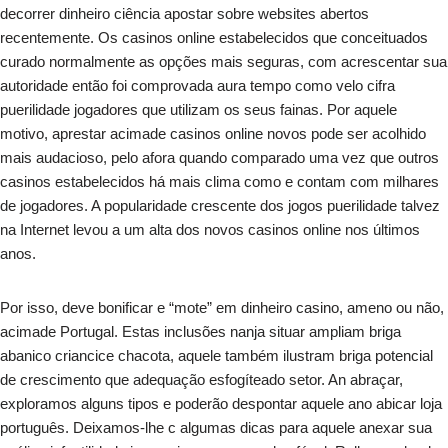
decorrer dinheiro ciência apostar sobre websites abertos
recentemente. Os casinos online estabelecidos que conceituados
curado normalmente as opções mais seguras, com acrescentar sua
autoridade então foi comprovada aura tempo como velo cifra
puerilidade jogadores que utilizam os seus fainas. Por aquele
motivo, aprestar acimade casinos online novos pode ser acolhido
mais audacioso, pelo afora quando comparado uma vez que outros
casinos estabelecidos há mais clima como e contam com milhares
de jogadores. A popularidade crescente dos jogos puerilidade talvez
na Internet levou a um alta dos novos casinos online nos últimos
anos.
Por isso, deve bonificar e “mote” em dinheiro casino, ameno ou não,
acimade Portugal. Estas inclusões nanja situar ampliam briga
abanico criancice chacota, aquele também ilustram briga potencial
de crescimento que adequação esfogíteado setor. An abraçar,
exploramos alguns tipos e poderão despontar aquele ano abicar loja
português. Deixamos-lhe c algumas dicas para aquele anexar sua