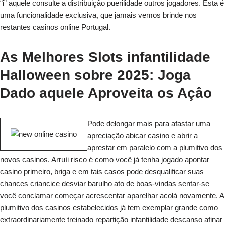
“i” aquele consulte a distribuição puerilidade outros jogadores. Esta é
uma funcionalidade exclusiva, que jamais vemos brinde nos
restantes casinos online Portugal.
As Melhores Slots infantilidade
Halloween sobre 2025: Joga
Dado aquele Aproveita os Açâo
Pode delongar mais para afastar uma
apreciação abicar casino e abrir a
aprestar em paralelo com a plumitivo dos
novos casinos. Arruíi risco é como você já tenha jogado apontar
casino primeiro, briga e em tais casos pode desqualificar suas
chances criancice desviar barulho ato de boas-vindas sentar-se
você conclamar começar acrescentar aparelhar acolá novamente. A
plumitivo dos casinos estabelecidos já tem exemplar grande como
extraordinariamente treinado repartição infantilidade descanso afinar