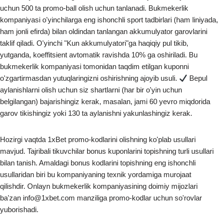
uchun 500 ta promo-ball olish uchun tanlanadi. Bukmekerlik
kompaniyasi o'yinchilarga eng ishonchli sport tadbirlari (ham liniyada,
ham jonli efirda) bilan oldindan tanlangan akkumulyator garovlarini
taklif qiladi. O'yinchi "Kun akkumulyatori"ga haqiqiy pul tikib,
yutganda, koeffitsient avtomatik ravishda 10% ga oshiriladi.
Bu
bukmekerlik kompaniyasi tomonidan taqdim etilgan kuponni
o'zgartirmasdan yutuqlaringizni oshirishning ajoyib usuli.
Bepul
aylanishlarni olish uchun siz shartlarni (har bir o'yin uchun
belgilangan) bajarishingiz kerak, masalan, jami 60 yevro miqdorida
garov tikishingiz yoki 130 ta aylanishni yakunlashingiz kerak.
Hozirgi vaqtda 1xBet promo-kodlarini olishning ko'plab usullari
mavjud. Tajribali tikuvchilar bonus kuponlarini topishning turli usullari
bilan tanish. Amaldagi bonus kodlarini topishning eng ishonchli
usullaridan biri bu kompaniyaning texnik yordamiga murojaat
qilishdir. Onlayn bukmekerlik kompaniyasining doimiy mijozlari
ba'zan
info@1xbet.com
manziliga promo-kodlar uchun so'rovlar
yuborishadi.