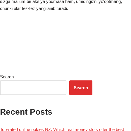
sizga ma'lum bir aksiya yoqmasa ham, umidingizni yo'qotmang,
chunki ular tez-tez yangilanib turadi.
Search
Search
Recent Posts
Top-rated online pokies NZ: Which real money slots offer the best