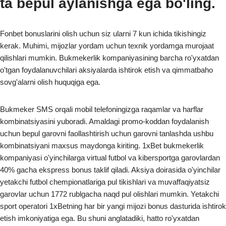
ta bepul aylanishga ega bo'ling.
Fonbet bonuslarini olish uchun siz ularni 7 kun ichida tikishingiz
kerak. Muhimi, mijozlar yordam uchun texnik yordamga murojaat
qilishlari mumkin. Bukmekerlik kompaniyasining barcha ro'yxatdan
o'tgan foydalanuvchilari aksiyalarda ishtirok etish va qimmatbaho
sovg'alarni olish huquqiga ega.
Bukmeker SMS orqali mobil telefoningizga raqamlar va harflar
kombinatsiyasini yuboradi. Amaldagi promo-koddan foydalanish
uchun bepul garovni faollashtirish uchun garovni tanlashda ushbu
kombinatsiyani maxsus maydonga kiriting. 1xBet bukmekerlik
kompaniyasi o'yinchilarga virtual futbol va kibersportga garovlardan
40% gacha ekspress bonus taklif qiladi. Aksiya doirasida o'yinchilar
yetakchi futbol chempionatlariga pul tikishlari va muvaffaqiyatsiz
garovlar uchun 1772 rublgacha naqd pul olishlari mumkin. Yetakchi
sport operatori 1xBetning har bir yangi mijozi bonus dasturida ishtirok
etish imkoniyatiga ega. Bu shuni anglatadiki, hatto ro'yxatdan