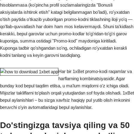
hisoblanmasa (ko'pincha profil sozlamalaringizda "Bonusli
aksiyalarda ishtirok etish" katagi belgilanmagan bo'ladi), ro'yxatdan
o'tish paytida o'tkazib yuborilgan promo-kodni tiklashning iloji yo'q —
qo'llab-quvvatlash har doim ham mos kelavermaydi. Shuni ta'kidlash
kerakki, bepul garovlar uchun promo-kodlar to'g'ridan-to'g'ri garov
kuponiga, summa ostidagi "Promo-kod" maydoniga kiritiladi.
Kuponga tadbir qo'shgandan so'ng, ochiladigan ro'yxatdan kerakli
kodni tanlang va keyin garovni tasdiqlang.
Har bir 1xBet promo-kodi raqamlar va
harflarning kombinatsiyasidir. Agar
bunday kod bepul taqdim etilsa, u ma'lum miqdorni o'z ichiga oladi.
Mijozlar takliflarni to'plash orqali yutuqlardan sof foyda olishadi. 1xBet
bepul aylanishlari – bu sizga xavfsiz haqiqiy pul yutib olish imkonini
beruvchi o'yin avtomatlaridagi bepul aylanishlar.
Do'stingizga tavsiya qiling va 50