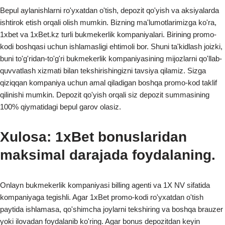
Bepul aylanishlarni ro'yxatdan o'tish, depozit qo'yish va aksiyalarda
ishtirok etish orqali olish mumkin. Bizning ma'lumotlarimizga ko'ra,
1xbet va 1xBet.kz turli bukmekerlik kompaniyalari. Birining promo-
kodi boshqasi uchun ishlamasligi ehtimoli bor. Shuni ta'kidlash joizki,
buni to'g'ridan-to'g'ri bukmekerlik kompaniyasining mijozlarni qo'llab-
quvvatlash xizmati bilan tekshirishingizni tavsiya qilamiz. Sizga
qiziqqan kompaniya uchun amal qiladigan boshqa promo-kod taklif
qilinishi mumkin. Depozit qo'yish orqali siz depozit summasining
100% qiymatidagi bepul garov olasiz.
Xulosa: 1xBet bonuslaridan
maksimal darajada foydalaning.
Onlayn bukmekerlik kompaniyasi billing agenti va 1X NV sifatida
kompaniyaga tegishli. Agar 1xBet promo-kodi ro'yxatdan o'tish
paytida ishlamasa, qo'shimcha joylarni tekshiring va boshqa brauzer
yoki ilovadan foydalanib ko'ring. Agar bonus depozitdan keyin