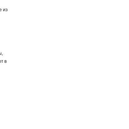
е из
ы,
т в