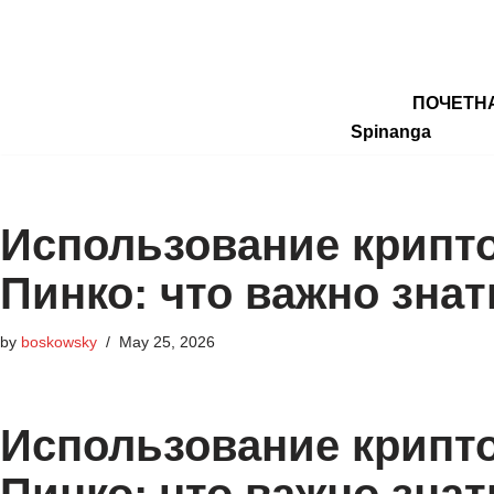
Skip
to
ПОЧЕТН
content
Spinanga
Использование крипто
Пинко: что важно знат
by
boskowsky
May 25, 2026
Использование крипто