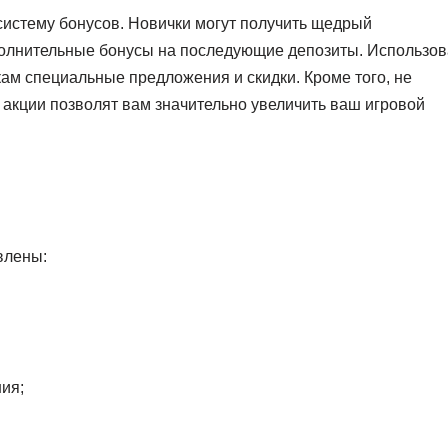
истему бонусов. Новички могут получить щедрый
ополнительные бонусы на последующие депозиты. Использо
кам специальные предложения и скидки. Кроме того, не
акции позволят вам значительно увеличить ваш игровой
влены:
ия;