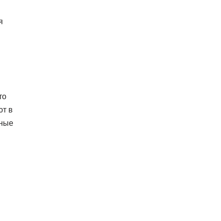
я
то
ют в
нные