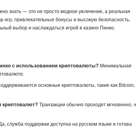
жно знать — это не просто модное увлечение, а реальная
р игр, привлекательные бонусы и высокую безопасность.
ьный выбор и наслаждаться игрой в казино Пинко.
Пинко с использованием криптовалюты?
Минимальная
птовалюте.
оддерживаются основные криптовалюты, такие как Bitcoin,
и криптовалют?
Транзакции обычно проходят мгновенно, ч
а, служба поддержки доступна на русском языке и готова