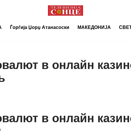
А
Ѓорѓија Џорџ Атанасоски
МАКЕДОНИЈА
СВЕ
валют в онлайн казин
ь
валют в онлайн казин