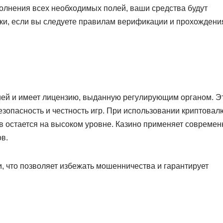
полнения всех необходимых полей, ваши средства будут
ки, если вы следуете правилам верификации и прохождени
ией и имеет лицензию, выданную регулирующим органом. Э
езопасность и честность игр. При использовании криптовал
тв остается на высоком уровне. Казино применяет совреме
в.
, что позволяет избежать мошенничества и гарантирует