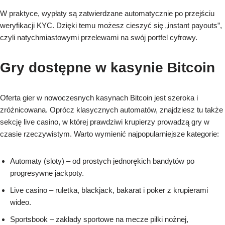
W praktyce, wypłaty są zatwierdzane automatycznie po przejściu
weryfikacji KYC. Dzięki temu możesz cieszyć się „instant payouts”,
czyli natychmiastowymi przelewami na swój portfel cyfrowy.
Gry dostępne w kasynie Bitcoin
Oferta gier w nowoczesnych kasynach Bitcoin jest szeroka i
zróżnicowana. Oprócz klasycznych automatów, znajdziesz tu także
sekcję live casino, w której prawdziwi krupierzy prowadzą gry w
czasie rzeczywistym. Warto wymienić najpopularniejsze kategorie:
Automaty (sloty) – od prostych jednorękich bandytów po
progresywne jackpoty.
Live casino – ruletka, blackjack, bakarat i poker z krupierami
wideo.
Sportsbook – zakłady sportowe na mecze piłki nożnej,