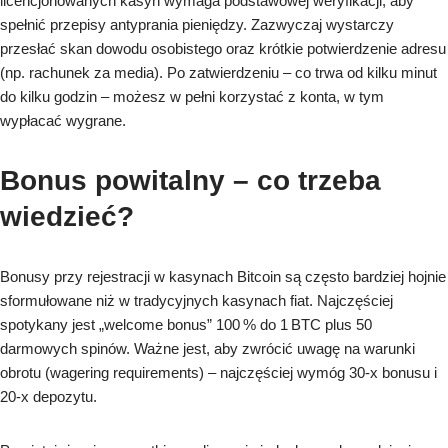
licencjonowanych kasyn wymaga podstawowej weryfikacji, aby
spełnić przepisy antyprania pieniędzy. Zazwyczaj wystarczy
przesłać skan dowodu osobistego oraz krótkie potwierdzenie adresu
(np. rachunek za media). Po zatwierdzeniu – co trwa od kilku minut
do kilku godzin – możesz w pełni korzystać z konta, w tym
wypłacać wygrane.
Bonus powitalny – co trzeba
wiedzieć?
Bonusy przy rejestracji w kasynach Bitcoin są często bardziej hojnie
sformułowane niż w tradycyjnych kasynach fiat. Najczęściej
spotykany jest „welcome bonus” 100 % do 1 BTC plus 50
darmowych spinów. Ważne jest, aby zwrócić uwagę na warunki
obrotu (wagering requirements) – najczęściej wymóg 30‑x bonusu i
20‑x depozytu.