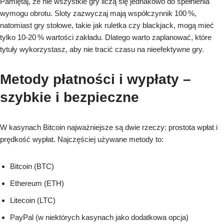
Pamiętaj, że nie wszystkie gry liczą się jednakowo do spełnienia
wymogu obrotu. Sloty zazwyczaj mają współczynnik 100 %,
natomiast gry stołowe, takie jak ruletka czy blackjack, mogą mieć
tylko 10‑20 % wartości zakładu. Dlatego warto zaplanować, które
tytuły wykorzystasz, aby nie tracić czasu na nieefektywne gry.
Metody płatności i wypłaty –
szybkie i bezpieczne
W kasynach Bitcoin najważniejsze są dwie rzeczy: prostota wpłat i
prędkość wypłat. Najczęściej używane metody to:
Bitcoin (BTC)
Ethereum (ETH)
Litecoin (LTC)
PayPal (w niektórych kasynach jako dodatkowa opcja)