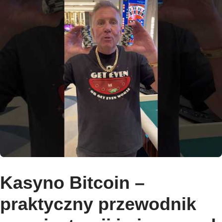
Kasyno Bitcoin –
praktyczny przewodnik