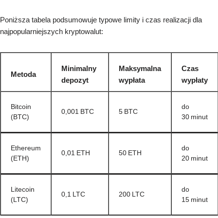
Poniższa tabela podsumowuje typowe limity i czas realizacji dla
najpopularniejszych kryptowalut:
Minimalny
Maksymalna
Czas
Metoda
depozyt
wypłata
wypłaty
Bitcoin
do
0,001 BTC
5 BTC
(BTC)
30 minut
Ethereum
do
0,01 ETH
50 ETH
(ETH)
20 minut
Litecoin
do
0,1 LTC
200 LTC
(LTC)
15 minut