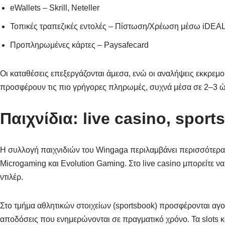
eWallets – Skrill, Neteller
Τοπικές τραπεζικές εντολές – Πίστωση/Χρέωση μέσω iDEA
Προπληρωμένες κάρτες – Paysafecard
Οι καταθέσεις επεξεργάζονται άμεσα, ενώ οι αναλήψεις εκκρεμ
προσφέρουν τις πιο γρήγορες πληρωμές, συχνά μέσα σε 2–3 ώ
Παιχνίδια: live casino, sport
Η συλλογή παιχνιδιών του Wingaga περιλαμβάνει περισσότερ
Microgaming και Evolution Gaming. Στο live casino μπορείτε να 
ντιλέρ.
Στο τμήμα αθλητικών στοιχείων (sportsbook) προσφέρονται αγορ
αποδόσεις που ενημερώνονται σε πραγματικό χρόνο. Τα slots κ