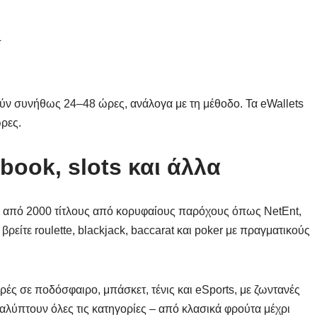
L
ούν συνήθως 24–48 ώρες, ανάλογα με τη μέθοδο. Τα eWallets
ρες.
sbook, slots και άλλα
α από 2000 τίτλους από κορυφαίους παρόχους όπως NetEnt,
βρείτε roulette, blackjack, baccarat και poker με πραγματικούς
ές σε ποδόσφαιρο, μπάσκετ, τένις και eSports, με ζωντανές
αλύπτουν όλες τις κατηγορίες – από κλασικά φρούτα μέχρι