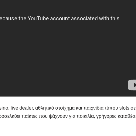
o, live dealer, αθλητικό στοίχημα και παιχνίδια τύπου slots σε
ροσελκύει παίκτες που ψάχνουν για ποικιλία, γρήγορες καταθέσ