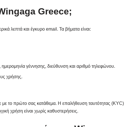
Wingaga Greece;
ρικά λεπτά και έγκυρο email. Τα βήματα είναι:
 ημερομηνία γέννησης, διεύθυνση και αριθμό τηλεφώνου.
ους χρήσης.
ετε με το πρώτο σας κατάθεμα. Η επαλήθευση ταυτότητας (KYC)
ρχική χρήση είναι χωρίς καθυστερήσεις.