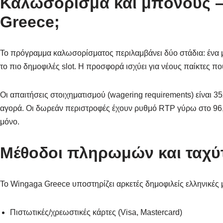
Καλωσόρισμα και μπόνους –
Greece;
Το πρόγραμμα καλωσορίσματος περιλαμβάνει δύο στάδια: ένα 
το πιο δημοφιλές slot. Η προσφορά ισχύει για νέους παίκτες 
Οι απαιτήσεις στοιχηματισμού (wagering requirements) είναι 35
αγορά. Οι δωρεάν περιστροφές έχουν ρυθμό RTP γύρω στο 96,
μόνο.
Μέθοδοι πληρωμών και ταχύ
Το Wingaga Greece υποστηρίζει αρκετές δημοφιλείς ελληνικές
Πιστωτικές/χρεωστικές κάρτες (Visa, Mastercard)