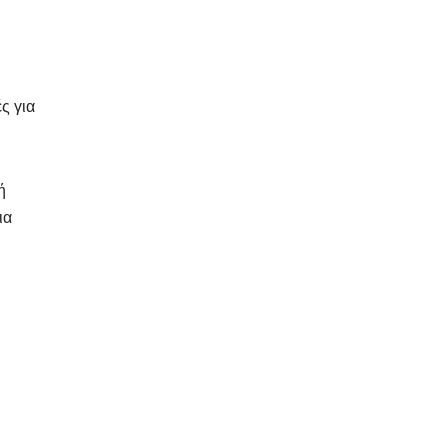
ς για
ή
ια