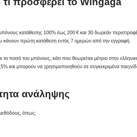
 τι προσφέρει το Wingaga
μπόνους κατάθεσης 100% έως 200 € και 30 δωρεάν περιστροφέ
που κάνουν πρώτη κατάθεση εντός 7 ημερών από την εγγραφή.
x το ποσό του μπόνους, κάτι που θεωρείται μέτριο στην ελληνικ
5% και μπορούν να χρησιμοποιηθούν σε συγκεκριμένα παιχνίδ
τητα ανάληψης
 μεθόδους, όπως: