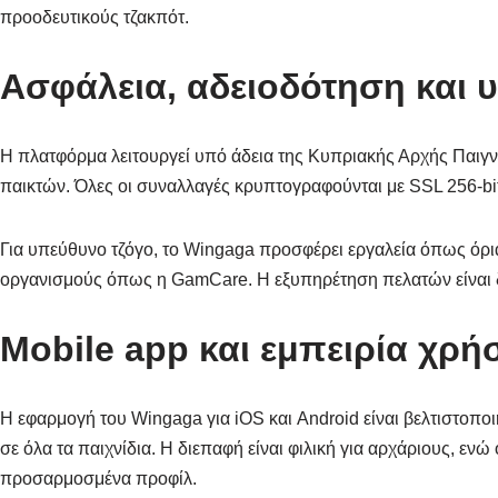
προοδευτικούς τζακπότ.
Ασφάλεια, αδειοδότηση και 
Η πλατφόρμα λειτουργεί υπό άδεια της Κυπριακής Αρχής Παιγν
παικτών. Όλες οι συναλλαγές κρυπτογραφούνται με SSL 256-bi
Για υπεύθυνο τζόγο, το Wingaga προσφέρει εργαλεία όπως όρ
οργανισμούς όπως η GamCare. Η εξυπηρέτηση πελατών είναι δι
Mobile app και εμπειρία χρή
Η εφαρμογή του Wingaga για iOS και Android είναι βελτιστοπ
σε όλα τα παιχνίδια. Η διεπαφή είναι φιλική για αρχάριους, ενώ 
προσαρμοσμένα προφίλ.