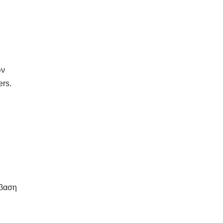
ων
ers.
σβαση