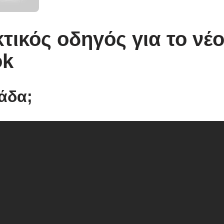
τικός οδηγός για το νέ
ok
λάδα;