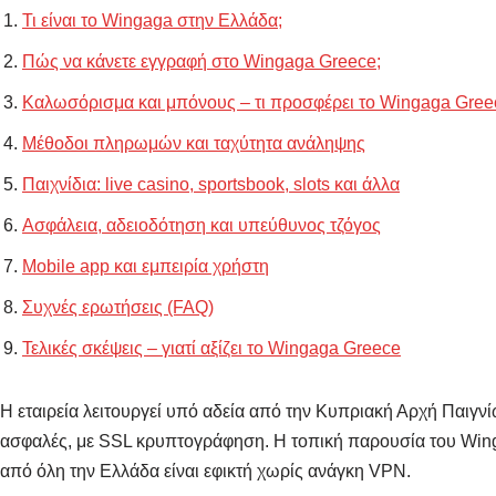
Τι είναι το Wingaga στην Ελλάδα;
Πώς να κάνετε εγγραφή στο Wingaga Greece;
Καλωσόρισμα και μπόνους – τι προσφέρει το Wingaga Gree
Μέθοδοι πληρωμών και ταχύτητα ανάληψης
Παιχνίδια: live casino, sportsbook, slots και άλλα
Ασφάλεια, αδειοδότηση και υπεύθυνος τζόγος
Mobile app και εμπειρία χρήστη
Συχνές ερωτήσεις (FAQ)
Τελικές σκέψεις – γιατί αξίζει το Wingaga Greece
Η εταιρεία λειτουργεί υπό αδεία από την Κυπριακή Αρχή Παιγ
ασφαλές, με SSL κρυπτογράφηση. Η τοπική παρουσία του Wing
από όλη την Ελλάδα είναι εφικτή χωρίς ανάγκη VPN.