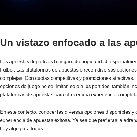
Un vistazo enfocado a las apu
Las apuestas deportivas han ganado popularidad, especialme
Fútbol. Las plataformas de apuestas ofrecen diversas opciones
complejas. Con cuotas competitivas y promociones atractivas, 
opciones de juego no se limitan solo a los partidos; también in
plataformas de apuestas para ofrecer una experiencia completa
En este contexto, conocer las diversas opciones disponibles y 
experiencia de apuestas exitosa. Ya sea que prefieras la adrena
hay algo para todos.