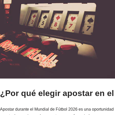
¿Por qué elegir apostar en e
Apostar durante el Mundial de Fútbol 2026 es una oportunidad