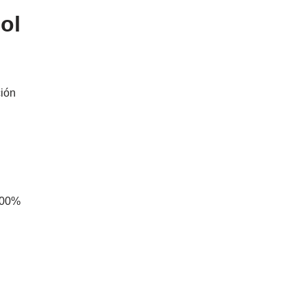
ol
ción
 100%