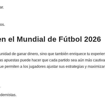
ar.
os.
en el Mundial de Fútbol 2026
tunidad de ganar dinero, sino que también enriquece tu experie
as apuestas puede hacer que cada partido sea aún más cautiva
 permiten a los jugadores ajustar sus estrategias y maximizar
.
dernistas.