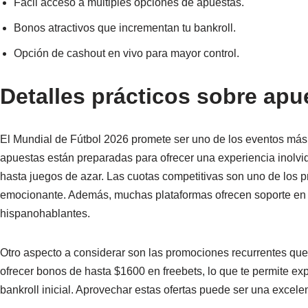
Fácil acceso a múltiples opciones de apuestas.
Bonos atractivos que incrementan tu bankroll.
Opción de cashout en vivo para mayor control.
Detalles prácticos sobre apu
El Mundial de Fútbol 2026 promete ser uno de los eventos más 
apuestas están preparadas para ofrecer una experiencia inolvi
hasta juegos de azar. Las cuotas competitivas son uno de los 
emocionante. Además, muchas plataformas ofrecen soporte en es
hispanohablantes.
Otro aspecto a considerar son las promociones recurrentes que
ofrecer bonos de hasta $1600 en freebets, lo que te permite ex
bankroll inicial. Aprovechar estas ofertas puede ser una excel