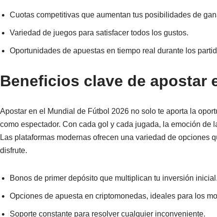
Cuotas competitivas que aumentan tus posibilidades de gan
Variedad de juegos para satisfacer todos los gustos.
Oportunidades de apuestas en tiempo real durante los partid
Beneficios clave de apostar 
Apostar en el Mundial de Fútbol 2026 no solo te aporta la opor
como espectador. Con cada gol y cada jugada, la emoción de l
Las plataformas modernas ofrecen una variedad de opciones que
disfrute.
Bonos de primer depósito que multiplican tu inversión inicial
Opciones de apuesta en criptomonedas, ideales para los mo
Soporte constante para resolver cualquier inconveniente.