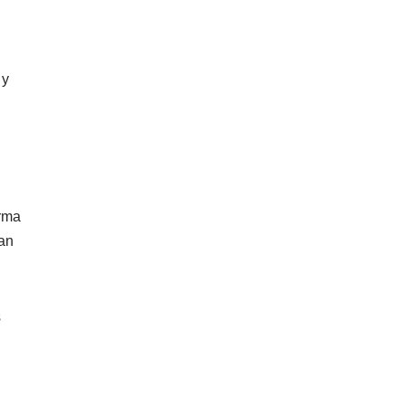
 y
orma
tan
s