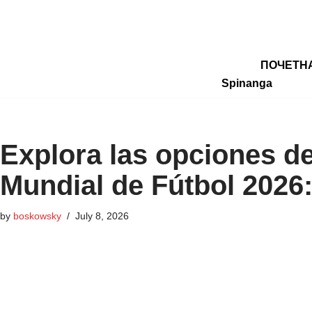
Skip
to
ПОЧЕТН
content
Spinanga
Explora las opciones d
Mundial de Fútbol 2026:
by
boskowsky
July 8, 2026