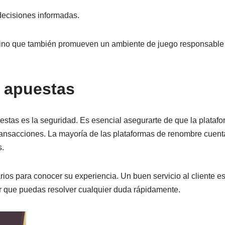
decisiones informadas.
 sino que también promueven un ambiente de juego responsable
s apuestas
estas es la seguridad. Es esencial asegurarte de que la plataf
 transacciones. La mayoría de las plataformas de renombre cuen
s.
ios para conocer su experiencia. Un buen servicio al cliente e
r que puedas resolver cualquier duda rápidamente.