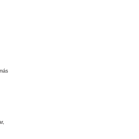
 más
r,