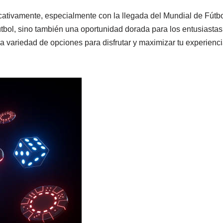
cativamente, especialmente con la llegada del Mundial de Fútb
fútbol, sino también una oportunidad dorada para los entusiastas
a variedad de opciones para disfrutar y maximizar tu experienc