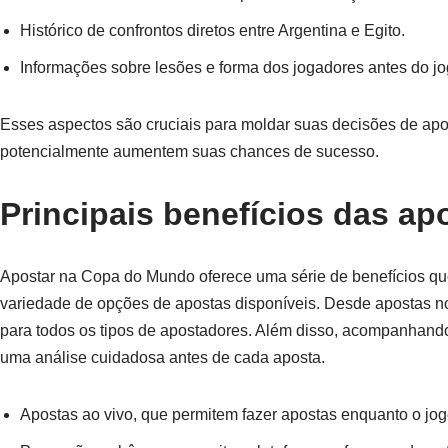
Histórico de confrontos diretos entre Argentina e Egito.
Informações sobre lesões e forma dos jogadores antes do jo
Esses aspectos são cruciais para moldar suas decisões de apo
potencialmente aumentem suas chances de sucesso.
Principais benefícios das a
Apostar na Copa do Mundo oferece uma série de benefícios que
variedade de opções de apostas disponíveis. Desde apostas no
para todos os tipos de apostadores. Além disso, acompanhando
uma análise cuidadosa antes de cada aposta.
Apostas ao vivo, que permitem fazer apostas enquanto o jo