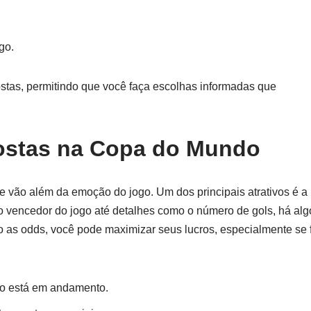
go.
stas, permitindo que você faça escolhas informadas que
postas na Copa do Mundo
 vão além da emoção do jogo. Um dos principais atrativos é a
 vencedor do jogo até detalhes como o número de gols, há alg
 as odds, você pode maximizar seus lucros, especialmente se f
go está em andamento.