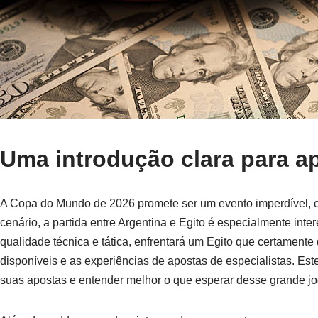
Uma introdução clara para a
A Copa do Mundo de 2026 promete ser um evento imperdível, c
cenário, a partida entre Argentina e Egito é especialmente int
qualidade técnica e tática, enfrentará um Egito que certamente 
disponíveis e as experiências de apostas de especialistas. Es
suas apostas e entender melhor o que esperar desse grande jog