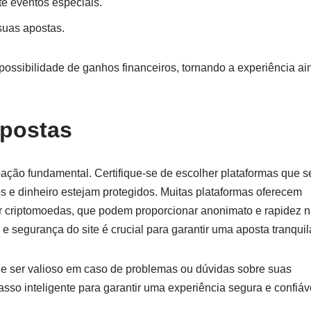
e eventos especiais.
suas apostas.
ssibilidade de ganhos financeiros, tornando a experiência ai
apostas
ação fundamental. Certifique-se de escolher plataformas que 
s e dinheiro estejam protegidos. Muitas plataformas oferecem
r criptomoedas, que podem proporcionar anonimato e rapidez 
 e segurança do site é crucial para garantir uma aposta tranquil
pode ser valioso em caso de problemas ou dúvidas sobre suas
so inteligente para garantir uma experiência segura e confiáv