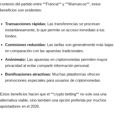
contexto del partido entre **Francia** y **Marruecos**, estos
beneficios son evidentes:
Transacciones rápidas:
Las transferencias se procesan
instantáneamente, lo que permite un acceso inmediato a tus
fondos.
Comisiones reducidas:
Las tarifas son generalmente más bajas
en comparación con las apuestas tradicionales.
Anónimato:
Las apuestas en criptomonedas permiten mayor
privacidad al evitar compartir información personal.
Bonificaciones atractivas:
Muchas plataformas ofrecen
promociones especiales para usuarios de criptomonedas.
Estos beneficios hacen que el **crypto betting** no solo sea una
alternativa viable, sino también una opción preferida por muchos
apostadores en el 2026.