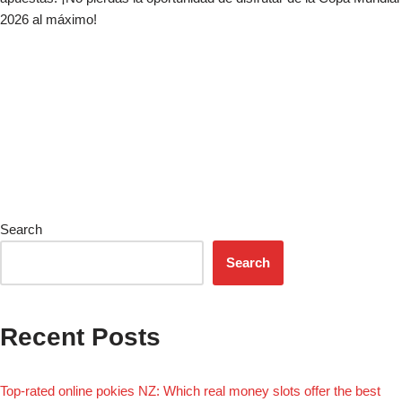
2026 al máximo!
Search
Search
Recent Posts
Top-rated online pokies NZ: Which real money slots offer the best