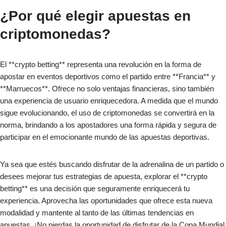
¿Por qué elegir apuestas en
criptomonedas?
El **crypto betting** representa una revolución en la forma de
apostar en eventos deportivos como el partido entre **Francia** y
**Marruecos**. Ofrece no solo ventajas financieras, sino también
una experiencia de usuario enriquecedora. A medida que el mundo
sigue evolucionando, el uso de criptomonedas se convertirá en la
norma, brindando a los apostadores una forma rápida y segura de
participar en el emocionante mundo de las apuestas deportivas.
Ya sea que estés buscando disfrutar de la adrenalina de un partido o
desees mejorar tus estrategias de apuesta, explorar el **crypto
betting** es una decisión que seguramente enriquecerá tu
experiencia. Aprovecha las oportunidades que ofrece esta nueva
modalidad y mantente al tanto de las últimas tendencias en
apuestas. ¡No pierdas la oportunidad de disfrutar de la Copa Mundial