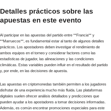
Detalles prácticos sobre las
apuestas en este evento
Al participar en las apuestas del partido entre **Francia** y
**Marruecos**, es fundamental estar al tanto de algunos detalles
prácticos. Los apostadores deben investigar el rendimiento de
ambos equipos en el torneo y considerar factores como las
estadísticas de jugador, las alineaciones y las condiciones
climáticas. Estas variables pueden influir en el resultado del partido
y, por ende, en las decisiones de apuesta.
Las apuestas en criptomonedas también permiten a los jugadores
disfrutar de una experiencia mucho más fluida. Las plataformas
digitales suelen ofrecer análisis detallados y predicciones que
pueden ayudar a los apostadores a tomar decisiones informadas.
Además, es común encontrar promociones especiales para este