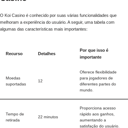
O Koi Casino é conhecido por suas várias funcionalidades que
melhoram a experiência do usuário. A seguir, uma tabela com
algumas das características mais importantes:
Por que isso é
Recurso
Detalhes
importante
Oferece flexibilidade
Moedas
para jogadores de
12
suportadas
diferentes partes do
mundo.
Proporciona acesso
Tempo de
rápido aos ganhos,
22 minutos
retirada
aumentando a
satisfação do usuário.