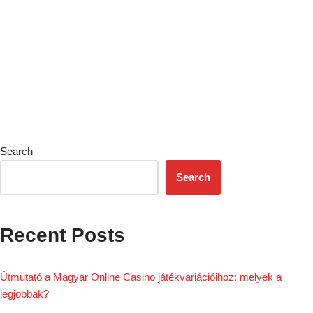
Search
Search
Recent Posts
Útmutató a Magyar Online Casino játékvariációihoz: melyek a
legjobbak?