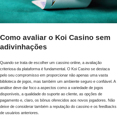
Como avaliar o Koi Casino sem
adivinhações
Quando se trata de escolher um cassino online, a avaliação
criteriosa da plataforma é fundamental. O Koi Casino se destaca
pelo seu compromisso em proporcionar não apenas uma vasta
biblioteca de jogos, mas também um ambiente seguro e confiável. A
análise deve dar foco a aspectos como a variedade de jogos
disponíveis, a qualidade do suporte ao cliente, as opções de
pagamento e, claro, os bônus oferecidos aos novos jogadores. Não
deixe de considerar também a reputação do cassino e os feedbacks
de usuários anteriores.