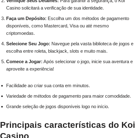
Verifique Seus Detalhes:
Para garantir a segurança, o Koi
Casino solicitará a verificação de sua identidade.
Faça um Depósito:
Escolha um dos métodos de pagamento
disponíveis, como Mastercard, Visa ou até mesmo
criptomoedas.
Selecione Seu Jogo:
Navegue pela vasta biblioteca de jogos e
escolha entre roleta, blackjack, slots e muito mais.
Comece a Jogar:
Após selecionar o jogo, inicie sua aventura e
aproveite a experiência!
Facilidade ao criar sua conta em minutos.
Variedade de métodos de pagamento para maior comodidade.
Grande seleção de jogos disponíveis logo no início.
Principais características do Koi
Casino