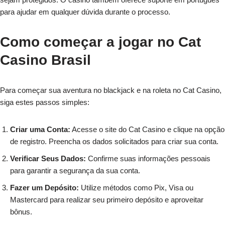
para ajudar em qualquer dúvida durante o processo.
Como começar a jogar no Cat
Casino Brasil
Para começar sua aventura no blackjack e na roleta no Cat Casino,
siga estes passos simples:
Criar uma Conta:
Acesse o site do Cat Casino e clique na opção
de registro. Preencha os dados solicitados para criar sua conta.
Verificar Seus Dados:
Confirme suas informações pessoais
para garantir a segurança da sua conta.
Fazer um Depósito:
Utilize métodos como Pix, Visa ou
Mastercard para realizar seu primeiro depósito e aproveitar
bônus.