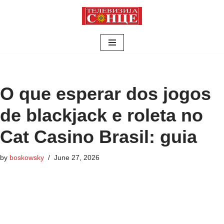
Skip
to
content
O que esperar dos jogos
de blackjack e roleta no
Cat Casino Brasil: guia
by
boskowsky
June 27, 2026