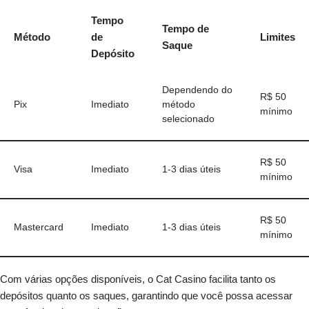
Tempo
Tempo de
Método
de
Limites
Saque
Depósito
Dependendo do
R$ 50
Pix
Imediato
método
mínimo
selecionado
R$ 50
Visa
Imediato
1-3 dias úteis
mínimo
R$ 50
Mastercard
Imediato
1-3 dias úteis
mínimo
Com várias opções disponíveis, o Cat Casino facilita tanto os
depósitos quanto os saques, garantindo que você possa acessar