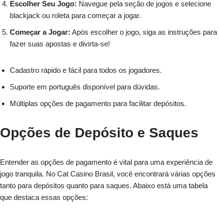
Escolher Seu Jogo:
Navegue pela seção de jogos e selecione
blackjack ou roleta para começar a jogar.
Começar a Jogar:
Após escolher o jogo, siga as instruções para
fazer suas apostas e divirta-se!
Cadastro rápido e fácil para todos os jogadores.
Suporte em português disponível para dúvidas.
Múltiplas opções de pagamento para facilitar depósitos.
Opções de Depósito e Saques
Entender as opções de pagamento é vital para uma experiência de
jogo tranquila. No Cat Casino Brasil, você encontrará várias opções
tanto para depósitos quanto para saques. Abaixo está uma tabela
que destaca essas opções: