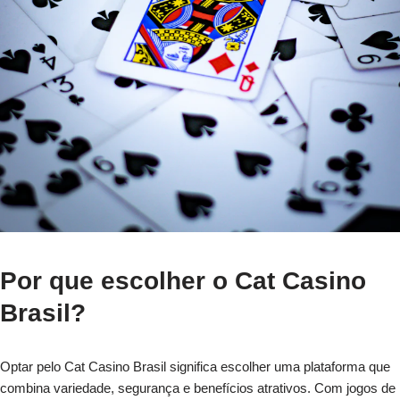
Por que escolher o Cat Casino
Brasil?
Optar pelo Cat Casino Brasil significa escolher uma plataforma que
combina variedade, segurança e benefícios atrativos. Com jogos de