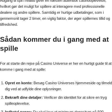
Adgang til spil i realtid giver en næsten autentisk casinooplevelse,
hvilket gør det muligt for spillere at interagere med professionelle
dealere og andre spillere. Samtidig er hurtige udbetalinger, som i
gennemsnit tager 2 timer, en vigtig faktor, der øger spillernes tillid og
tilfredshed.
Sådan kommer du i gang med at
spille
For at starte din rejse på Casino Universe er her en hurtigt guide til at
komme i gang med at spille:
Opret en konto:
Besøg Casino Universes hjemmeside og tilmeld
dig ved at udfylde dine oplysninger.
Bekræft dine detaljer:
Verificer din identitet for at sikre en tryg
spilleoplevelse.
Indbetal penge:
Du skal lave et minimum depositum på 500