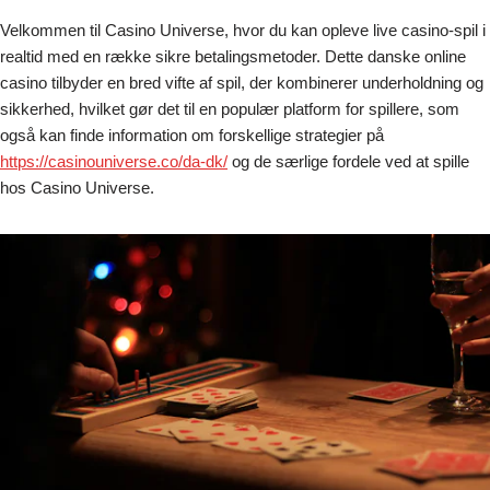
Velkommen til Casino Universe, hvor du kan opleve live casino-spil i
realtid med en række sikre betalingsmetoder. Dette danske online
casino tilbyder en bred vifte af spil, der kombinerer underholdning og
sikkerhed, hvilket gør det til en populær platform for spillere, som
også kan finde information om forskellige strategier på
https://casinouniverse.co/da-dk/
og de særlige fordele ved at spille
hos Casino Universe.