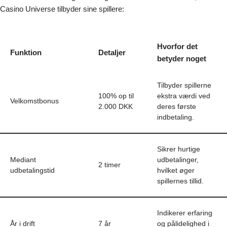
Casino Universe tilbyder sine spillere:
Hvorfor det
Funktion
Detaljer
betyder noget
Tilbyder spillerne
100% op til
ekstra værdi ved
Velkomstbonus
2.000 DKK
deres første
indbetaling.
Sikrer hurtige
Mediant
udbetalinger,
2 timer
udbetalingstid
hvilket øger
spillernes tillid.
Indikerer erfaring
År i drift
7 år
og pålidelighed i