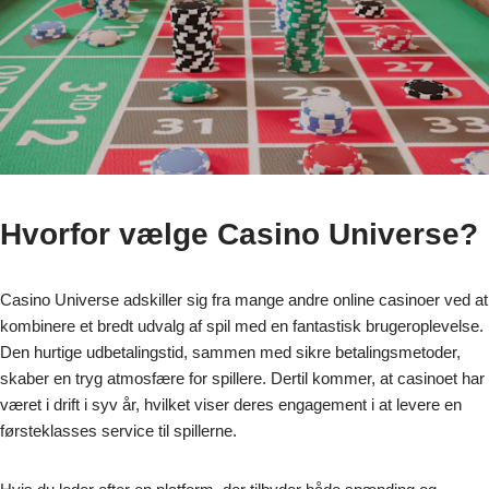
Hvorfor vælge Casino Universe?
Casino Universe adskiller sig fra mange andre online casinoer ved at
kombinere et bredt udvalg af spil med en fantastisk brugeroplevelse.
Den hurtige udbetalingstid, sammen med sikre betalingsmetoder,
skaber en tryg atmosfære for spillere. Dertil kommer, at casinoet har
været i drift i syv år, hvilket viser deres engagement i at levere en
førsteklasses service til spillerne.