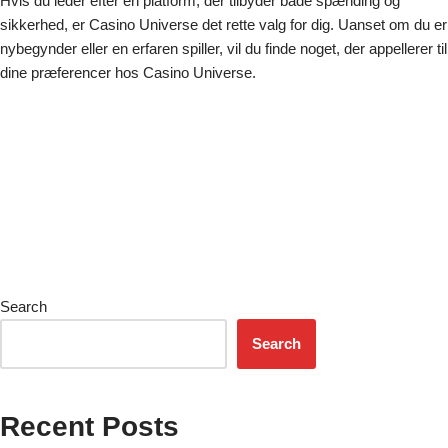
Hvis du leder efter en platform, der tilbyder både spænding og
sikkerhed, er Casino Universe det rette valg for dig. Uanset om du er
nybegynder eller en erfaren spiller, vil du finde noget, der appellerer til
dine præferencer hos Casino Universe.
Search
Search
Recent Posts