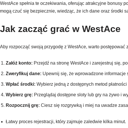
WestAce spełnia te oczekiwania, oferując atrakcyjne bonusy po
mogą czuć się bezpiecznie, wiedząc, że ich dane oraz środki 
Jak zacząć grać w WestAce
Aby rozpocząć swoją przygodę z WestAce, warto postępować z
Załóż konto:
Przejdź na stronę WestAce i zarejestruj się, 
Zweryfikuj dane:
Upewnij się, że wprowadzone informacje 
Wpłać środki:
Wybierz jedną z dostępnych metod płatności 
Wybierz grę:
Przeglądaj dostępne sloty lub gry na żywo i wyb
Rozpocznij grę:
Ciesz się rozgrywką i miej na uwadze zas
Łatwy proces rejestracji, który zajmuje zaledwie kilka minut.