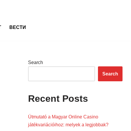
Т
ВЕСТИ
Search
Search
Recent Posts
Útmutató a Magyar Online Casino
játékvariációihoz: melyek a legjobbak?