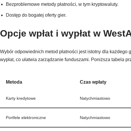
Bezproblemowe metody płatności, w tym kryptowaluty.
Dostęp do bogatej oferty gier.
Opcje wpłat i wypłat w West
Wybór odpowiednich metod płatności jest istotny dla każdego g
wypłat, co ułatwia zarządzanie funduszami. Poniższa tabela pr
Metoda
Czas wpłaty
Karty kredytowe
Natychmiastowo
Portfele elektroniczne
Natychmiastowo