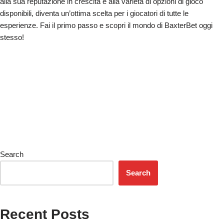
alla sua reputazione in crescita e alla varietà di opzioni di gioco
disponibili, diventa un’ottima scelta per i giocatori di tutte le
esperienze. Fai il primo passo e scopri il mondo di BaxterBet oggi
stesso!
Search
Search
Recent Posts