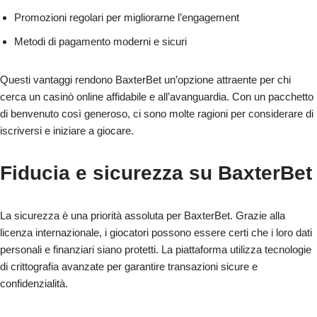
Promozioni regolari per migliorarne l’engagement
Metodi di pagamento moderni e sicuri
Questi vantaggi rendono BaxterBet un’opzione attraente per chi
cerca un casinò online affidabile e all’avanguardia. Con un pacchetto
di benvenuto così generoso, ci sono molte ragioni per considerare di
iscriversi e iniziare a giocare.
Fiducia e sicurezza su BaxterBet
La sicurezza è una priorità assoluta per BaxterBet. Grazie alla
licenza internazionale, i giocatori possono essere certi che i loro dati
personali e finanziari siano protetti. La piattaforma utilizza tecnologie
di crittografia avanzate per garantire transazioni sicure e
confidenzialità.