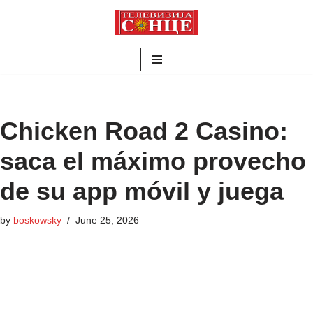
Skip
to
content
Chicken Road 2 Casino:
saca el máximo provecho
de su app móvil y juega
by
boskowsky
June 25, 2026