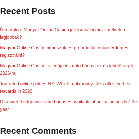
Recent Posts
Útmutató a Magyar Online Casino játékvariációihoz: melyek a
legjobbak?
Magyar Online Casino bónuszok és promóciók: mikor érdemes
regisztrálni?
Magyar Online Casino: a legújabb kripto bónuszok és lehetőségek
2026-ra
Top-rated online pokies NZ: Which real money slots offer the best
rewards in 2026
Discover the top welcome bonuses available at online pokies NZ this
year
Recent Comments