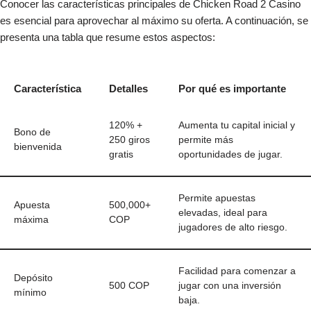
Conocer las características principales de Chicken Road 2 Casino
es esencial para aprovechar al máximo su oferta. A continuación, se
presenta una tabla que resume estos aspectos:
Característica
Detalles
Por qué es importante
120% +
Aumenta tu capital inicial y
Bono de
250 giros
permite más
bienvenida
gratis
oportunidades de jugar.
Permite apuestas
Apuesta
500,000+
elevadas, ideal para
máxima
COP
jugadores de alto riesgo.
Facilidad para comenzar a
Depósito
500 COP
jugar con una inversión
mínimo
baja.