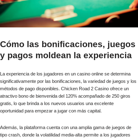
Cómo las bonificaciones, juegos
y pagos moldean la experiencia
La experiencia de los jugadores en un casino online se determina
significativamente por las bonificaciones, la variedad de juegos y los
métodos de pago disponibles. Chicken Road 2 Casino ofrece un
atractivo bono de bienvenida del 120% acompañado de 250 giros
gratis, lo que brinda a los nuevos usuarios una excelente
oportunidad para empezar a jugar con más capital.
Además, la plataforma cuenta con una amplia gama de juegos de
tipo crash, donde la volatilidad media-alta permite a los jugadores