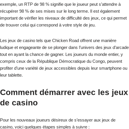
exemple, un RTP de 98 % signifie que le joueur peut s’attendre à
récupérer 98 % de ses mises sur le long terme. Il est également
important de vérifier les niveaux de difficulté des jeux, ce qui permet
de trouver celui qui correspond à votre style de jeu.
Les jeux de casino tels que Chicken Road offrent une manière
ludique et engageante de se plonger dans l’univers des jeux d’arcade
tout en ayant la chance de gagner. Les joueurs du monde entier, y
compris ceux de la République Démocratique du Congo, peuvent
profiter d’une variété de jeux accessibles depuis leur smartphone ou
leur tablette.
Comment démarrer avec les jeux
de casino
Pour les nouveaux joueurs désireux de s’essayer aux jeux de
casino, voici quelques étapes simples à suivre :