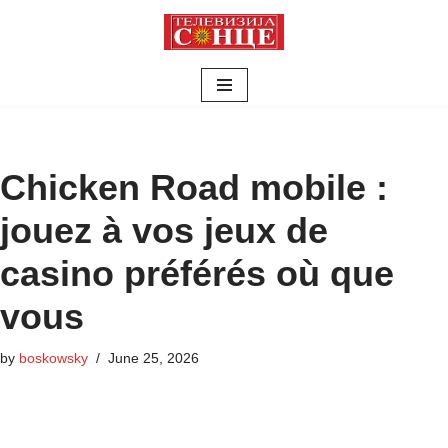
Skip
to
content
Chicken Road mobile :
jouez à vos jeux de
casino préférés où que
vous
by
boskowsky
June 25, 2026