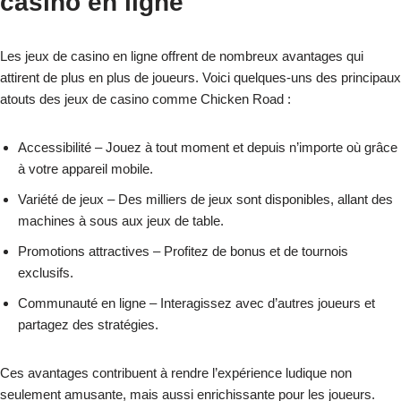
casino en ligne
Les jeux de casino en ligne offrent de nombreux avantages qui
attirent de plus en plus de joueurs. Voici quelques-uns des principaux
atouts des jeux de casino comme Chicken Road :
Accessibilité – Jouez à tout moment et depuis n’importe où grâce
à votre appareil mobile.
Variété de jeux – Des milliers de jeux sont disponibles, allant des
machines à sous aux jeux de table.
Promotions attractives – Profitez de bonus et de tournois
exclusifs.
Communauté en ligne – Interagissez avec d’autres joueurs et
partagez des stratégies.
Ces avantages contribuent à rendre l’expérience ludique non
seulement amusante, mais aussi enrichissante pour les joueurs.