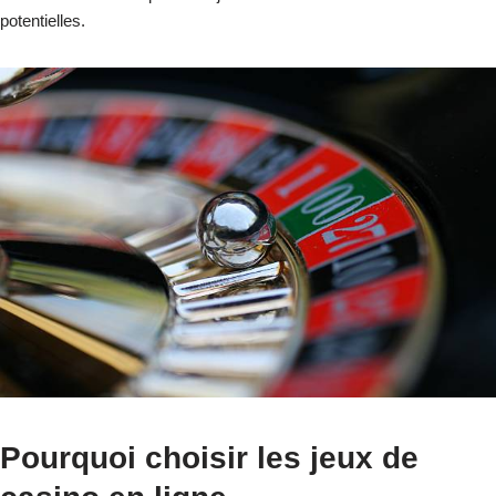
potentielles.
Pourquoi choisir les jeux de