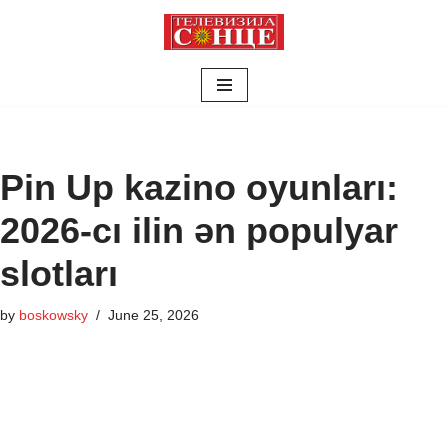
Skip
to
content
Pin Up kazino oyunları:
2026-cı ilin ən populyar
slotları
by
boskowsky
June 25, 2026