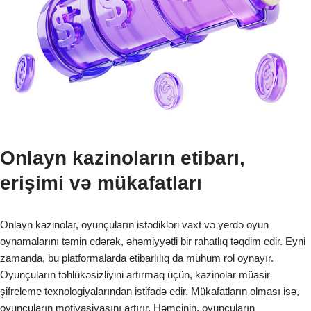
Onlayn kazinoların etibarı,
erişimi və mükafatları
Onlayn kazinolar, oyunçuların istədikləri vaxt və yerdə oyun
oynamalarını təmin edərək, əhəmiyyətli bir rahatlıq təqdim edir. Eyni
zamanda, bu platformalarda etibarlılıq da mühüm rol oynayır.
Oyunçuların təhlükəsizliyini artırmaq üçün, kazinolar müasir
şifreleme texnologiyalarından istifadə edir. Mükafatların olması isə,
oyunçuların motivasiyasını artırır. Həmçinin, oyunçuların